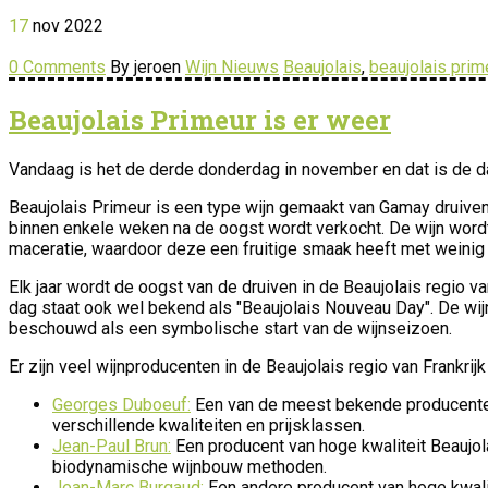
17
nov
2022
0 Comments
By jeroen
Wijn Nieuws
Beaujolais
,
beaujolais prim
Beaujolais Primeur is er weer
Vandaag is het de derde donderdag in november en dat is de d
Beaujolais Primeur is een type wijn gemaakt van Gamay druiven ui
binnen enkele weken na de oogst wordt verkocht. De wijn wor
maceratie, waardoor deze een fruitige smaak heeft met weinig 
Elk jaar wordt de oogst van de druiven in de Beaujolais regio 
dag staat ook wel bekend als "Beaujolais Nouveau Day". De wij
beschouwd als een symbolische start van de wijnseizoen.
Er zijn veel wijnproducenten in de Beaujolais regio van Frankri
Georges Duboeuf:
Een van de meest bekende producenten
verschillende kwaliteiten en prijsklassen.
Jean-Paul Brun:
Een producent van hoge kwaliteit Beaujol
biodynamische wijnbouw methoden.
Jean-Marc Burgaud:
Een andere producent van hoge kwali