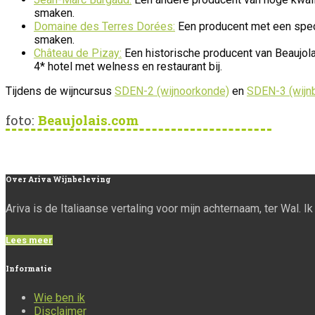
smaken.
Domaine des Terres Dorées:
Een producent met een speci
smaken.
Château de Pizay:
Een historische producent van Beaujola
4* hotel met welness en restaurant bij.
Tijdens de wijncursus
SDEN-2 (wijnoorkonde)
en
SDEN-3 (wijn
foto:
Beaujolais.com
Over
Ariva Wijnbeleving
Ariva is de Italiaanse vertaling voor mijn achternaam, ter Wal. 
Lees meer
Informatie
Wie ben ik
Disclaimer