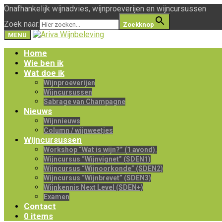
Onafhankelijk wijnadvies, wijnproeverijen en wijncursussen
Zoek naar:
Zoekknop
MENU
Home
Wie ben ik
Wat doe ik
Wijnproeverijen
Wijncursussen
Sabrage van Champagne
Nieuws
Wijnnieuws
Column / wijnweetjes
Wijncursussen
Workshop “Wat is wijn?” (1 avond).
Wijncursus “Wijnvignet” (SDEN1)
Wijncursus “Wijnoorkonde” (SDEN2)
Wijncursus “Wijnbrevet” (SDEN3)
Wijnkennis Next Level (SDEN+)
Examen
Contact
0 items