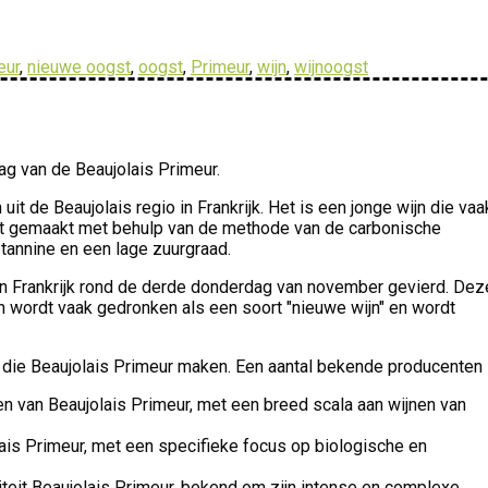
eur
,
nieuwe oogst
,
oogst
,
Primeur
,
wijn
,
wijnoogst
ag van de Beaujolais Primeur.
t de Beaujolais regio in Frankrijk. Het is een jonge wijn die vaa
dt gemaakt met behulp van de methode van de carbonische
tannine en een lage zuurgraad.
van Frankrijk rond de derde donderdag van november gevierd. Dez
n wordt vaak gedronken als een soort "nieuwe wijn" en wordt
jk die Beaujolais Primeur maken. Een aantal bekende producenten z
 van Beaujolais Primeur, met een breed scala aan wijnen van
ais Primeur, met een specifieke focus op biologische en
teit Beaujolais Primeur, bekend om zijn intense en complexe