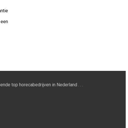
ntie
 een
ende top horecabedrijven in Nederland . . .