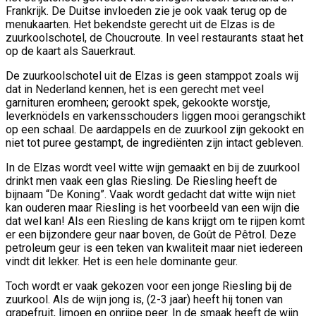
Frankrijk. De Duitse invloeden zie je ook vaak terug op de
menukaarten. Het bekendste gerecht uit de Elzas is de
zuurkoolschotel, de Choucroute. In veel restaurants staat het
op de kaart als Sauerkraut.
De zuurkoolschotel uit de Elzas is geen stamppot zoals wij
dat in Nederland kennen, het is een gerecht met veel
garnituren eromheen; gerookt spek, gekookte worstje,
leverknödels en varkensschouders liggen mooi gerangschikt
op een schaal. De aardappels en de zuurkool zijn gekookt en
niet tot puree gestampt, de ingrediënten zijn intact gebleven.
In de Elzas wordt veel witte wijn gemaakt en bij de zuurkool
drinkt men vaak een glas Riesling. De Riesling heeft de
bijnaam “De Koning”. Vaak wordt gedacht dat witte wijn niet
kan ouderen maar Riesling is het voorbeeld van een wijn die
dat wel kan! Als een Riesling de kans krijgt om te rijpen komt
er een bijzondere geur naar boven, de Goût de Pêtrol. Deze
petroleum geur is een teken van kwaliteit maar niet iedereen
vindt dit lekker. Het is een hele dominante geur.
Toch wordt er vaak gekozen voor een jonge Riesling bij de
zuurkool. Als de wijn jong is, (2-3 jaar) heeft hij tonen van
grapefruit, limoen en onrijpe peer. In de smaak heeft de wijn