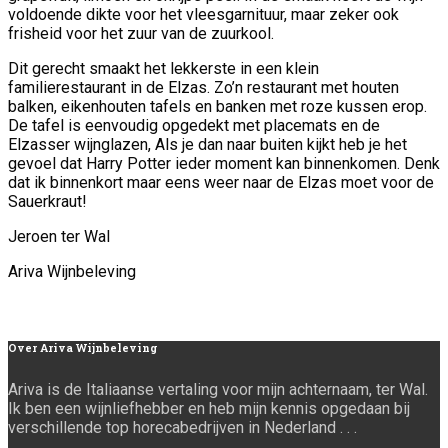
voldoende dikte voor het vleesgarnituur, maar zeker ook
frisheid voor het zuur van de zuurkool.
Dit gerecht smaakt het lekkerste in een klein
familierestaurant in de Elzas. Zo’n restaurant met houten
balken, eikenhouten tafels en banken met roze kussen erop.
De tafel is eenvoudig opgedekt met placemats en de
Elzasser wijnglazen, Als je dan naar buiten kijkt heb je het
gevoel dat Harry Potter ieder moment kan binnenkomen. Denk
dat ik binnenkort maar eens weer naar de Elzas moet voor de
Sauerkraut!
Jeroen ter Wal
Ariva Wijnbeleving
Over
Ariva Wijnbeleving
Ariva is de Italiaanse vertaling voor mijn achternaam, ter Wal.
Ik ben een wijnliefhebber en heb mijn kennis opgedaan bij
verschillende top horecabedrijven in Nederland . . .