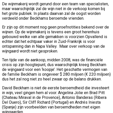
De wijnmakerij wordt gerund door een team van specialisten,
maar waarschijnlijk zal de wijn niet in de verkoop komen bij
het grote publiek. In plaats daarvan zal de oogst worden
verdeeld onder Beckhams beroemde vrienden.
Er zijn op dit moment nog geen proefnotities bekend over de
wijnen. Op de wijnmakerij is tevens een groot herenhuis
gebouwd welke van alle gemakken is voorzien Opvallend is
echter dat het echtpaar vaker in Zuid-Frankrijk is voor
ontspanning dan in Napa Valley. Maar over verkoop van de
wijngaard wordt niet gesproken.
Ten tijde van de aankoop, midden 2008, was de financiële
crisis op zijn hoogtepunt, dus waarschijnlijk kreeg Beckham
de wijngaard voor een ‘koopje’. Het geschatte vermogen van
de familie Beckham is ongeveer $ 280 miljoen (€ 220 miljoen)
dus het zal nog niet zo heel zwaar op de balans drukken.
David Beckham is niet de eerste beroemdheid die investeert
in wijn, veel gingen hem al voor. Angelina Jolie en Brad Pitt
(Chateau Miraval in de Provence), Antonio Banderas (Ribera
Del Duero), Sir Cliff Richard (Portugal) en Andrés Iniesta
(Spanje) zijn voorbeelden van beroemdheden met eigen
wijngaarden.