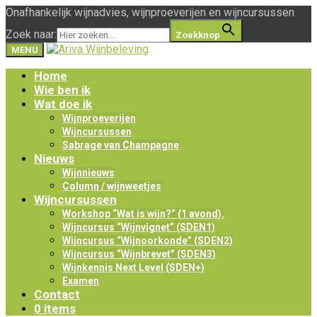
Onafhankelijk wijnadvies, wijnproeverijen en wijncursussen
Zoek naar:
Zoekknop
MENU
Home
Wie ben ik
Wat doe ik
Wijnproeverijen
Wijncursussen
Sabrage van Champagne
Nieuws
Wijnnieuws
Column / wijnweetjes
Wijncursussen
Workshop “Wat is wijn?” (1 avond).
Wijncursus “Wijnvignet” (SDEN1)
Wijncursus “Wijnoorkonde” (SDEN2)
Wijncursus “Wijnbrevet” (SDEN3)
Wijnkennis Next Level (SDEN+)
Examen
Contact
0 items