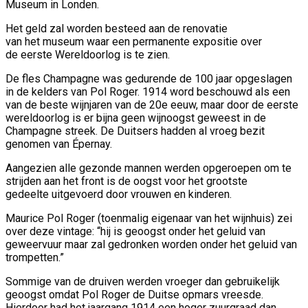
Museum in Londen.
Het geld zal worden besteed aan de renovatie
van het museum waar een permanente expositie over
de eerste Wereldoorlog is te zien.
De fles Champagne was gedurende de 100 jaar opgeslagen
in de kelders van Pol Roger. 1914 word beschouwd als een
van de beste wijnjaren van de 20e eeuw, maar door de eerste
wereldoorlog is er bijna geen wijnoogst geweest in de
Champagne streek. De Duitsers hadden al vroeg bezit
genomen van Épernay.
Aangezien alle gezonde mannen werden opgeroepen om te
strijden aan het front is de oogst voor het grootste
gedeelte uitgevoerd door vrouwen en kinderen.
Maurice Pol Roger (toenmalig eigenaar van het wijnhuis) zei
over deze vintage: “hij is geoogst onder het geluid van
geweervuur maar zal gedronken worden onder het geluid van
trompetten.”
Sommige van de druiven werden vroeger dan gebruikelijk
geoogst omdat Pol Roger de Duitse opmars vreesde.
Hierdoor had het jaargang 1914 een hoger zuurgraad dan