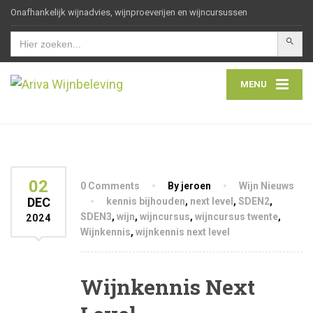
Onafhankelijk wijnadvies, wijnproeverijen en wijncursussen
Zoekkn
Zoek
naar:
MENU
02
0 Comments
By jeroen
Wijn Nieuws
DEC
kennis bijhouden
,
next level
,
SDEN2
,
SDEN3
,
wijn
,
wijncursus
,
wijncursus twente
,
2024
Wijnkennis
,
wijnkennis next level
Wijnkennis Next