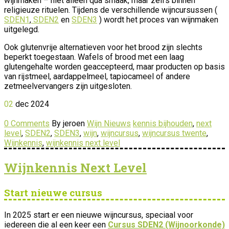
wijnmaken – niet alleen qua smaak, maar zelfs binnen
religieuze rituelen. Tijdens de verschillende wijncursussen (
SDEN1
,
SDEN2
en
SDEN3
) wordt het proces van wijnmaken
uitgelegd.
Ook glutenvrije alternatieven voor het brood zijn slechts
beperkt toegestaan. Wafels of brood met een laag
glutengehalte worden geaccepteerd, maar producten op basis
van rijstmeel, aardappelmeel, tapiocameel of andere
zetmeelvervangers zijn uitgesloten.
02
dec
2024
0 Comments
By jeroen
Wijn Nieuws
kennis bijhouden
,
next
level
,
SDEN2
,
SDEN3
,
wijn
,
wijncursus
,
wijncursus twente
,
Wijnkennis
,
wijnkennis next level
Wijnkennis Next Level
Start nieuwe cursus
In 2025 start er een nieuwe wijncursus, speciaal voor
iedereen die al een keer een
Cursus SDEN2 (Wijnoorkonde)