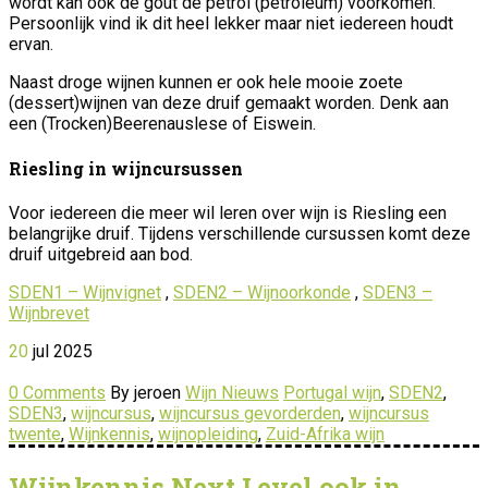
wordt kan ook de goût de pétrol (petroleum) voorkomen.
Persoonlijk vind ik dit heel lekker maar niet iedereen houdt
ervan.
Naast droge wijnen kunnen er ook hele mooie zoete
(dessert)wijnen van deze druif gemaakt worden. Denk aan
een (Trocken)Beerenauslese of Eiswein.
Riesling in wijncursussen
Voor iedereen die meer wil leren over wijn is Riesling een
belangrijke druif. Tijdens verschillende cursussen komt deze
druif uitgebreid aan bod.
SDEN1 – Wijnvignet
,
SDEN2 – Wijnoorkonde
,
SDEN3 –
Wijnbrevet
20
jul
2025
0 Comments
By jeroen
Wijn Nieuws
Portugal wijn
,
SDEN2
,
SDEN3
,
wijncursus
,
wijncursus gevorderden
,
wijncursus
twente
,
Wijnkennis
,
wijnopleiding
,
Zuid-Afrika wijn
Wijnkennis Next Level ook in