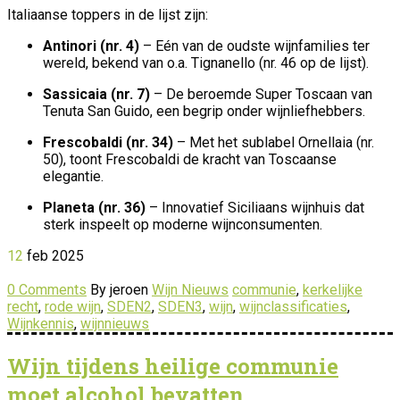
Italiaanse toppers in de lijst zijn:
Antinori (nr. 4)
– Eén van de oudste wijnfamilies ter
wereld, bekend van o.a. Tignanello (nr. 46 op de lijst).
Sassicaia (nr. 7)
– De beroemde Super Toscaan van
Tenuta San Guido, een begrip onder wijnliefhebbers.
Frescobaldi (nr. 34)
– Met het sublabel Ornellaia (nr.
50), toont Frescobaldi de kracht van Toscaanse
elegantie.
Planeta (nr. 36)
– Innovatief Siciliaans wijnhuis dat
sterk inspeelt op moderne wijnconsumenten.
12
feb
2025
0 Comments
By jeroen
Wijn Nieuws
communie
,
kerkelijke
recht
,
rode wijn
,
SDEN2
,
SDEN3
,
wijn
,
wijnclassificaties
,
Wijnkennis
,
wijnnieuws
Wijn tijdens heilige communie
moet alcohol bevatten