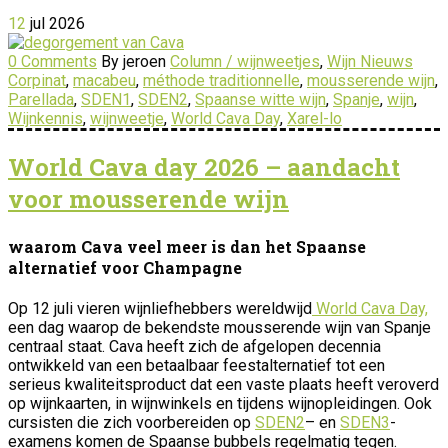
12
jul
2026
0 Comments
By jeroen
Column / wijnweetjes
,
Wijn Nieuws
Corpinat
,
macabeu
,
méthode traditionnelle
,
mousserende wijn
,
Parellada
,
SDEN1
,
SDEN2
,
Spaanse witte wijn
,
Spanje
,
wijn
,
Wijnkennis
,
wijnweetje
,
World Cava Day
,
Xarel-lo
World Cava day 2026 – aandacht
voor mousserende wijn
waarom Cava veel meer is dan het Spaanse
alternatief voor Champagne
Op 12 juli vieren wijnliefhebbers wereldwijd
World Cava Day,
een dag waarop de bekendste mousserende wijn van Spanje
centraal staat. Cava heeft zich de afgelopen decennia
ontwikkeld van een betaalbaar feestalternatief tot een
serieus kwaliteitsproduct dat een vaste plaats heeft veroverd
op wijnkaarten, in wijnwinkels en tijdens wijnopleidingen. Ook
cursisten die zich voorbereiden op
SDEN2
– en
SDEN3
-
examens komen de Spaanse bubbels regelmatig tegen.