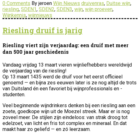
0 Comments
By jeroen
Wijn Nieuws
druivenras
,
Duitse wijn
,
riesling
,
SDEN1
,
SDEN2
,
SDEN3
,
wijn
,
wijn proeven
,
Wijnkennis
,
wijnnieuws
Riesling druif is jarig
Riesling viert zijn verjaardag: een druif met meer
dan 500 jaar geschiedenis
Vandaag vrijdag 13 maart vieren wijnliefhebbers wereldwijd
de verjaardag van de riesling!
Op 13 maart 1435 werd de druif voor het eerst officieel
genoemd — en bijna zes eeuwen later is ze nog altijd de trots
van Duitsland én een favoriet bij wijnprofessionals en -
studenten.
Veel beginnende wijndrinkers denken bij een riesling aan een
zoete, goedkope wijn uit de Moezel streek. Maar er is nog
zoveel meer. De stijlen zijn eindeloos: van strak droog tot
edelzoet, van licht en fris tot complex en mineraal. En dat
maakt haar zo geliefd — en zó leerzaam.