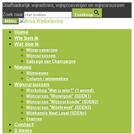
Onafhankelijk wijnadvies, wijnproeverijen en wijncursussen
Zoek naar:
Zoekknop
MENU
Home
Wie ben ik
Wat doe ik
Wijnproeverijen
Wijncursussen
Sabrage van Champagne
Nieuws
Wijnnieuws
Column / wijnweetjes
Wijncursussen
Workshop “Wat is wijn?” (1 avond).
Wijncursus “Wijnvignet” (SDEN1)
Wijncursus “Wijnoorkonde” (SDEN2)
Wijncursus “Wijnbrevet” (SDEN3)
Wijnkennis Next Level (SDEN+)
Examen
Contact
0 items