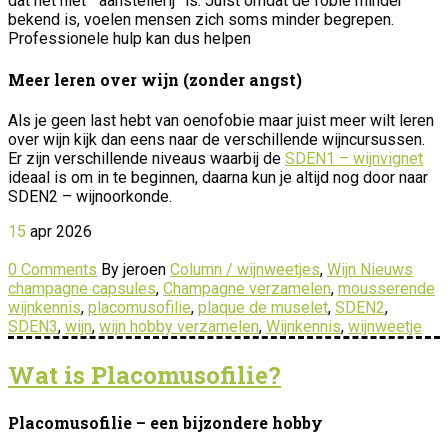
dat het niet “aanstellerij” is. Juist omdat de fobie minder
bekend is, voelen mensen zich soms minder begrepen.
Professionele hulp kan dus helpen
Meer leren over wijn (zonder angst)
Als je geen last hebt van oenofobie maar juist meer wilt leren
over wijn kijk dan eens naar de verschillende wijncursussen.
Er zijn verschillende niveaus waarbij de
SDEN1 – wijnvignet
ideaal is om in te beginnen, daarna kun je altijd nog door naar
SDEN2 – wijnoorkonde.
15
apr
2026
0 Comments
By jeroen
Column / wijnweetjes
,
Wijn Nieuws
champagne capsules
,
Champagne verzamelen
,
mousserende
wijnkennis
,
placomusofilie
,
plaque de muselet
,
SDEN2
,
SDEN3
,
wijn
,
wijn hobby verzamelen
,
Wijnkennis
,
wijnweetje
Wat is Placomusofilie?
Placomusofilie – een bijzondere hobby