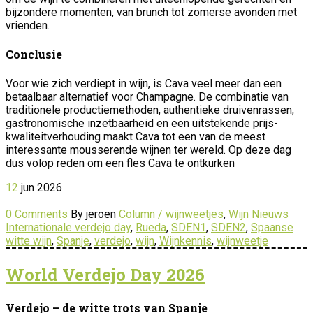
bijzondere momenten, van brunch tot zomerse avonden met
vrienden.
Conclusie
Voor wie zich verdiept in wijn, is Cava veel meer dan een
betaalbaar alternatief voor Champagne. De combinatie van
traditionele productiemethoden, authentieke druivenrassen,
gastronomische inzetbaarheid en een uitstekende prijs-
kwaliteitverhouding maakt Cava tot een van de meest
interessante mousserende wijnen ter wereld. Op deze dag
dus volop reden om een fles Cava te ontkurken
12
jun
2026
0 Comments
By jeroen
Column / wijnweetjes
,
Wijn Nieuws
Internationale verdejo day
,
Rueda
,
SDEN1
,
SDEN2
,
Spaanse
witte wijn
,
Spanje
,
verdejo
,
wijn
,
Wijnkennis
,
wijnweetje
World Verdejo Day 2026
Verdejo – de witte trots van Spanje