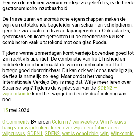
Een van de redenen waarom verdejo zo geliefd is, is de brede
gastronomische inzetbaarheid.
De frisse zuren en aromatische eigenschappen maken de
wijn een uitstekende begeleider van schaal- en schelpdieren,
gegrilde vis, sushi en diverse tapasgerechten. Ook salades,
geitenkaas en lichte gerechten uit de mediterrane keuken
combineren vaak uitstekend met een glas Rueda.
Tijdens warme zomerdagen komt verdejo bovendien goed tot
zijn recht als aperitief. De combinatie van fruit, frisheid en
subtiele kruidigheid maakt de wijn in combinatie met het
bitterje goed doordrinkbaar. Dit kan ook wel eens nadelig zijn,
de fles is namelijk zo leeg. Maar omdat het vandaag
Internationale Verdejo Day is mag dat. Wil je meer leren over
Spaanse wijn? Tijdens de wijnlessen van de
SDEN2 –
wijnoorkonde
komt het wijngebied en de druif ook nog aan
bod.
15
mei
2026
0 Comments
By jeroen
Column / wijnweetjes
,
Wijn Nieuws
bang voor wijndrinken
,
leren over wijn
,
oenofobie
,
sden
wijncursus
,
SDEN1
,
SDEN2
,
wat is oenofobie
,
wijn
,
Wijnkennis
,