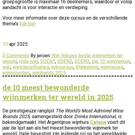
groepsgrootte is maximaal 16 deelnemers, waardoor er volop
aandacht is voor interactie en verdieping.
Voor meer informatie over deze cursus en de verschillende
thema's
klik hier
10
apr
2025
0 Comments
By jeroen
Wijn Nieuws
beste wijnmerken ter
wereld
,
rode wijn
,
SDEN1
,
SDEN2
,
SDEN3
,
top 10 wijnmerken
,
wijn
,
wijnclassificaties
,
wijncursus
,
Wijnkennis
,
wijnnieuws
,
wijnopleiding
,
wijntrends 2025
de 10 meest bewonderde
wijnmerken ter wereld in 2025
De prestigieuze ranglijst
The World’s Most Admired Wine
Brands 2025
, samengesteld door
Drinks International
, is
bekendgemaakt. Het Argentijnse wijnhuis
Catena
voert dit
jaar de lijst aan als het meest bewonderde wijnmerk ter
wereld. Italië bevestigt zijn leidende rol op het wereldwijde