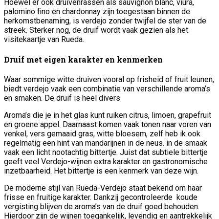
Hoewel er ook druivenrassen als sauvignon blanc, viura,
palomino fino en chardonnay zijn toegestaan binnen de
herkomstbenaming, is verdejo zonder twijfel de ster van de
streek. Sterker nog, de druif wordt vaak gezien als het
visitekaartje van Rueda.
Druif met eigen karakter en kenmerken
Waar sommige witte druiven vooral op frisheid of fruit leunen,
biedt verdejo vaak een combinatie van verschillende aroma’s
en smaken. De druif is heel divers
Aroma’s die je in het glas kunt ruiken citrus, limoen, grapefruit
en groene appel. Daarnaast komen vaak tonen naar voren van
venkel, vers gemaaid gras, witte bloesem, zelf heb ik ook
regelmatig een hint van mandarijnen in de neus. in de smaak
vaak een licht nootachtig bittertje. Juist dat subtiele bittertje
geeft veel Verdejo-wijnen extra karakter en gastronomische
inzetbaarheid. Het bittertje is een kenmerk van deze wijn.
De moderne stijl van Rueda-Verdejo staat bekend om haar
frisse en fruitige karakter. Dankzij gecontroleerde koude
vergisting blijven de aroma’s van de druif goed behouden.
Hierdoor zijn de wijnen toegankelijk, levendig en aantrekkelijk