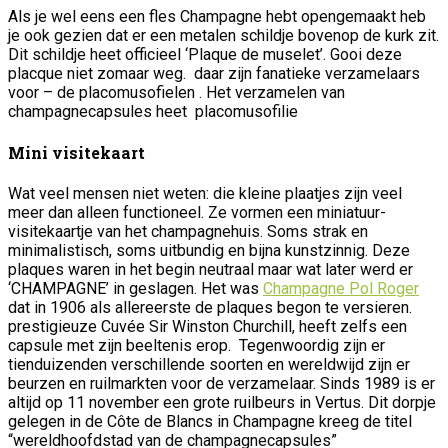
Als je wel eens een fles Champagne hebt opengemaakt heb
je ook gezien dat er een metalen schildje bovenop de kurk zit.
Dit schildje heet officieel ‘Plaque de muselet’. Gooi deze
placque niet zomaar weg. daar zijn fanatieke verzamelaars
voor – de placomusofielen . Het verzamelen van
champagnecapsules heet placomusofilie
Mini visitekaart
Wat veel mensen niet weten: die kleine plaatjes zijn veel
meer dan alleen functioneel. Ze vormen een miniatuur-
visitekaartje van het champagnehuis. Soms strak en
minimalistisch, soms uitbundig en bijna kunstzinnig. Deze
plaques waren in het begin neutraal maar wat later werd er
‘CHAMPAGNE’ in geslagen. Het was
Champagne Pol Roger
dat in 1906 als allereerste de plaques begon te versieren.
prestigieuze Cuvée Sir
Winston Churchill
, heeft zelfs een
capsule met zijn beeltenis erop. Tegenwoordig zijn er
tienduizenden verschillende soorten en wereldwijd zijn er
beurzen en ruilmarkten voor de verzamelaar. Sinds 1989 is er
altijd op 11 november een grote ruilbeurs in Vertus. Dit dorpje
gelegen in de Côte de Blancs in Champagne kreeg de titel
“wereldhoofdstad van de champagnecapsules”