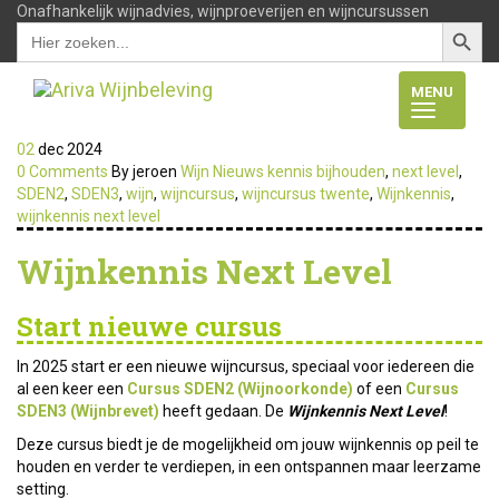
Onafhankelijk wijnadvies, wijnproeverijen en wijncursussen
Zoekkn
Zoek
naar:
MENU
02
dec
2024
0 Comments
By jeroen
Wijn Nieuws
kennis bijhouden
,
next level
,
SDEN2
,
SDEN3
,
wijn
,
wijncursus
,
wijncursus twente
,
Wijnkennis
,
wijnkennis next level
Wijnkennis Next Level
Start nieuwe cursus
In 2025 start er een nieuwe wijncursus, speciaal voor iedereen die
al een keer een
Cursus SDEN2 (Wijnoorkonde)
of een
Cursus
SDEN3 (Wijnbrevet)
heeft gedaan. De
Wijnkennis Next Level
!
Deze cursus biedt je de mogelijkheid om jouw wijnkennis op peil te
houden en verder te verdiepen, in een ontspannen maar leerzame
setting.