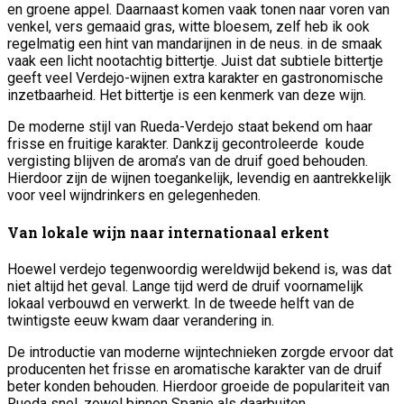
en groene appel. Daarnaast komen vaak tonen naar voren van
venkel, vers gemaaid gras, witte bloesem, zelf heb ik ook
regelmatig een hint van mandarijnen in de neus. in de smaak
vaak een licht nootachtig bittertje. Juist dat subtiele bittertje
geeft veel Verdejo-wijnen extra karakter en gastronomische
inzetbaarheid. Het bittertje is een kenmerk van deze wijn.
De moderne stijl van Rueda-Verdejo staat bekend om haar
frisse en fruitige karakter. Dankzij gecontroleerde koude
vergisting blijven de aroma’s van de druif goed behouden.
Hierdoor zijn de wijnen toegankelijk, levendig en aantrekkelijk
voor veel wijndrinkers en gelegenheden.
Van lokale wijn naar internationaal erkent
Hoewel verdejo tegenwoordig wereldwijd bekend is, was dat
niet altijd het geval. Lange tijd werd de druif voornamelijk
lokaal verbouwd en verwerkt. In de tweede helft van de
twintigste eeuw kwam daar verandering in.
De introductie van moderne wijntechnieken zorgde ervoor dat
producenten het frisse en aromatische karakter van de druif
beter konden behouden. Hierdoor groeide de populariteit van
Rueda snel, zowel binnen Spanje als daarbuiten.