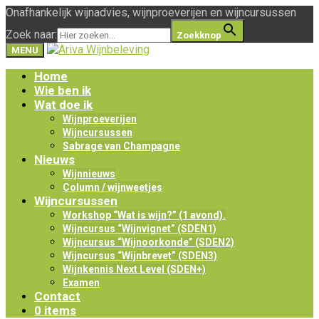
Onafhankelijk wijnadvies, wijnproeverijen en wijncursussen
Zoek naar:
Zoekknop
MENU
Home
Wie ben ik
Wat doe ik
Wijnproeverijen
Wijncursussen
Sabrage van Champagne
Nieuws
Wijnnieuws
Column / wijnweetjes
Wijncursussen
Workshop “Wat is wijn?” (1 avond).
Wijncursus “Wijnvignet” (SDEN1)
Wijncursus “Wijnoorkonde” (SDEN2)
Wijncursus “Wijnbrevet” (SDEN3)
Wijnkennis Next Level (SDEN+)
Examen
Contact
0 items