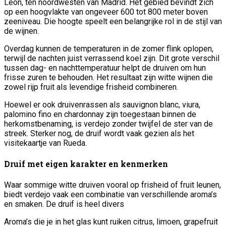
León, ten noordwesten van Madrid. Het gebied bevindt zich
op een hoogvlakte van ongeveer 600 tot 800 meter boven
zeeniveau. Die hoogte speelt een belangrijke rol in de stijl van
de wijnen.
Overdag kunnen de temperaturen in de zomer flink oplopen,
terwijl de nachten juist verrassend koel zijn. Dit grote verschil
tussen dag- en nachttemperatuur helpt de druiven om hun
frisse zuren te behouden. Het resultaat zijn witte wijnen die
zowel rijp fruit als levendige frisheid combineren.
Hoewel er ook druivenrassen als sauvignon blanc, viura,
palomino fino en chardonnay zijn toegestaan binnen de
herkomstbenaming, is verdejo zonder twijfel de ster van de
streek. Sterker nog, de druif wordt vaak gezien als het
visitekaartje van Rueda.
Druif met eigen karakter en kenmerken
Waar sommige witte druiven vooral op frisheid of fruit leunen,
biedt verdejo vaak een combinatie van verschillende aroma’s
en smaken. De druif is heel divers
Aroma’s die je in het glas kunt ruiken citrus, limoen, grapefruit