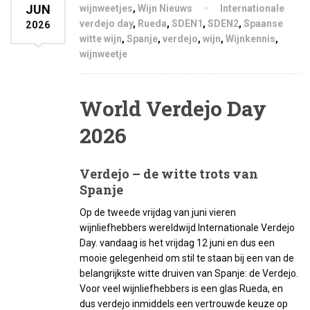
JUN
wijnweetjes
,
Wijn Nieuws
Internationale
verdejo day
,
Rueda
,
SDEN1
,
SDEN2
,
Spaanse
2026
witte wijn
,
Spanje
,
verdejo
,
wijn
,
Wijnkennis
,
wijnweetje
World Verdejo Day
2026
Verdejo – de witte trots van
Spanje
Op de tweede vrijdag van juni vieren
wijnliefhebbers wereldwijd Internationale Verdejo
Day. vandaag is het vrijdag 12 juni en dus een
mooie gelegenheid om stil te staan bij een van de
belangrijkste witte druiven van Spanje: de Verdejo.
Voor veel wijnliefhebbers is een glas Rueda, en
dus verdejo inmiddels een vertrouwde keuze op