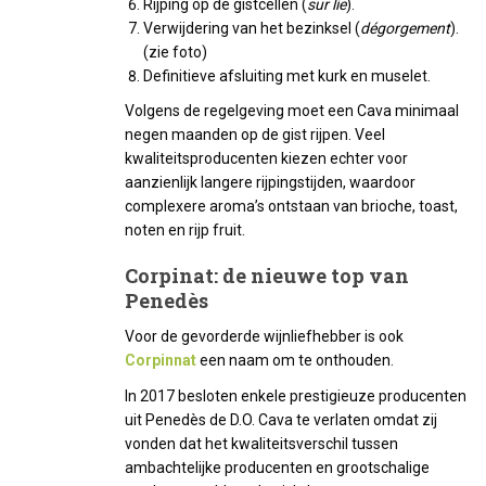
Rijping op de gistcellen (
sur lie
).
Verwijdering van het bezinksel (
dégorgement
).
(zie foto)
Definitieve afsluiting met kurk en muselet.
Volgens de regelgeving moet een Cava minimaal
negen maanden op de gist rijpen. Veel
kwaliteitsproducenten kiezen echter voor
aanzienlijk langere rijpingstijden, waardoor
complexere aroma’s ontstaan van brioche, toast,
noten en rijp fruit.
Corpinat: de nieuwe top van
Penedès
Voor de gevorderde wijnliefhebber is ook
Corpinnat
een naam om te onthouden.
In 2017 besloten enkele prestigieuze producenten
uit Penedès de D.O. Cava te verlaten omdat zij
vonden dat het kwaliteitsverschil tussen
ambachtelijke producenten en grootschalige