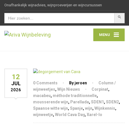
Onafhankelijk wijnadvies, wijnproeverijen en wijncursussen
Zoekkn
Zoek
naar:
MENU
12
JUL
0 Comments
By jeroen
Column /
wijnweetjes
,
Wijn Nieuws
Corpinat
,
2026
macabeu
,
méthode traditionnelle
,
mousserende wijn
,
Parellada
,
SDEN1
,
SDEN2
,
Spaanse witte wijn
,
Spanje
,
wijn
,
Wijnkennis
,
wijnweetje
,
World Cava Day
,
Xarel-lo