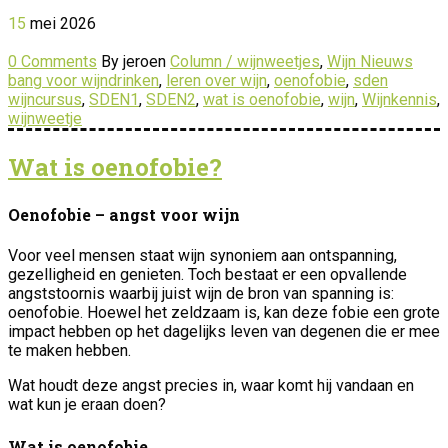
15
mei
2026
0 Comments
By jeroen
Column / wijnweetjes
,
Wijn Nieuws
bang voor wijndrinken
,
leren over wijn
,
oenofobie
,
sden
wijncursus
,
SDEN1
,
SDEN2
,
wat is oenofobie
,
wijn
,
Wijnkennis
,
wijnweetje
Wat is oenofobie?
Oenofobie – angst voor wijn
Voor veel mensen staat wijn synoniem aan ontspanning,
gezelligheid en genieten. Toch bestaat er een opvallende
angststoornis waarbij juist wijn de bron van spanning is:
oenofobie. Hoewel het zeldzaam is, kan deze fobie een grote
impact hebben op het dagelijks leven van degenen die er mee
te maken hebben.
Wat houdt deze angst precies in, waar komt hij vandaan en
wat kun je eraan doen?
Wat is oenofobie