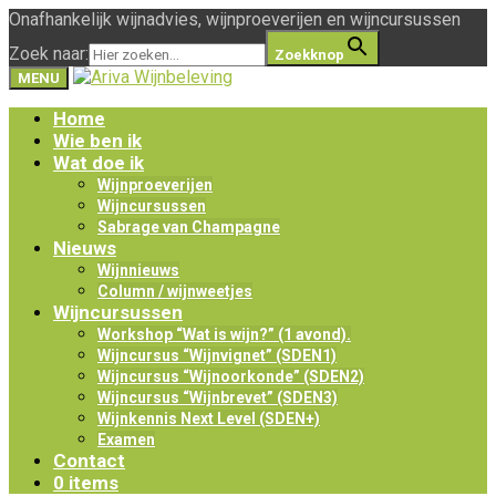
Onafhankelijk wijnadvies, wijnproeverijen en wijncursussen
Zoek naar:
Zoekknop
MENU
Home
Wie ben ik
Wat doe ik
Wijnproeverijen
Wijncursussen
Sabrage van Champagne
Nieuws
Wijnnieuws
Column / wijnweetjes
Wijncursussen
Workshop “Wat is wijn?” (1 avond).
Wijncursus “Wijnvignet” (SDEN1)
Wijncursus “Wijnoorkonde” (SDEN2)
Wijncursus “Wijnbrevet” (SDEN3)
Wijnkennis Next Level (SDEN+)
Examen
Contact
0 items