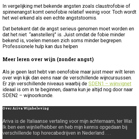
In vergelijking met bekende angsten zoals claustrofobie of
spinnenangst komt oenofobie relatief weinig voor. Toch wordt
het wel erkend als een echte angststoornis.
Dat betekent dat de angst serieus genomen moet worden en
dat het niet “aanstellerij” is. Juist omdat de fobie minder
bekend is, voelen mensen zich soms minder begrepen.
Professionele hulp kan dus helpen
Meer leren over wijn (zonder angst)
Als je geen last hebt van oenofobie maar juist meer wilt leren
over wijn kijk dan eens naar de verschillende wijncursussen.
Er zijn verschillende niveaus waarbij de
SDEN1 – wijnvignet
ideaal is om in te beginnen, daarna kun je altijd nog door naar
SDEN2 – wijnoorkonde.
Over
Ariva Wijnbeleving
Ariva is de Italiaanse vertaling voor mijn achternaam, ter Wal.
Ik ben een wijnliefhebber en heb mijn kennis opgedaan bij
verschillende top horecabedrijven in Nederland . . .