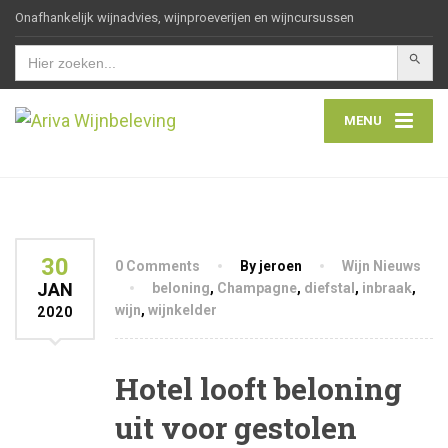
Onafhankelijk wijnadvies, wijnproeverijen en wijncursussen
Zoekkn
Zoek
naar:
MENU
30
0 Comments
By jeroen
Wijn Nieuws
JAN
beloning
,
Champagne
,
diefstal
,
inbraak
,
wijn
,
wijnkelder
2020
Hotel looft beloning
uit voor gestolen