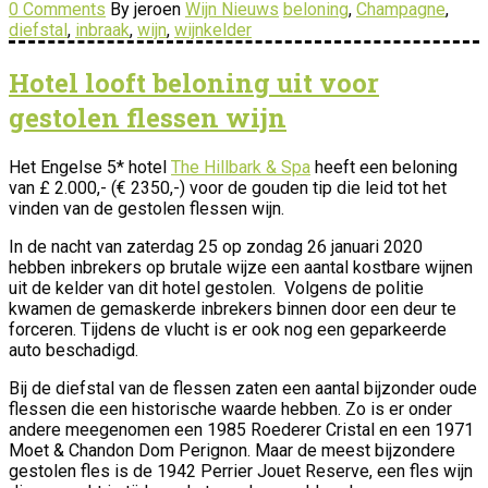
0 Comments
By jeroen
Wijn Nieuws
beloning
,
Champagne
,
diefstal
,
inbraak
,
wijn
,
wijnkelder
Hotel looft beloning uit voor
gestolen flessen wijn
Het Engelse 5* hotel
The Hillbark & Spa
heeft een beloning
van £ 2.000,- (€ 2350,-) voor de gouden tip die leid tot het
vinden van de gestolen flessen wijn.
In de nacht van zaterdag 25 op zondag 26 januari 2020
hebben inbrekers op brutale wijze een aantal kostbare wijnen
uit de kelder van dit hotel gestolen. Volgens de politie
kwamen de gemaskerde inbrekers binnen door een deur te
forceren. Tijdens de vlucht is er ook nog een geparkeerde
auto beschadigd.
Bij de diefstal van de flessen zaten een aantal bijzonder oude
flessen die een historische waarde hebben. Zo is er onder
andere meegenomen een 1985 Roederer Cristal en een 1971
Moet & Chandon Dom Perignon. Maar de meest bijzondere
gestolen fles is de 1942 Perrier Jouet Reserve, een fles wijn