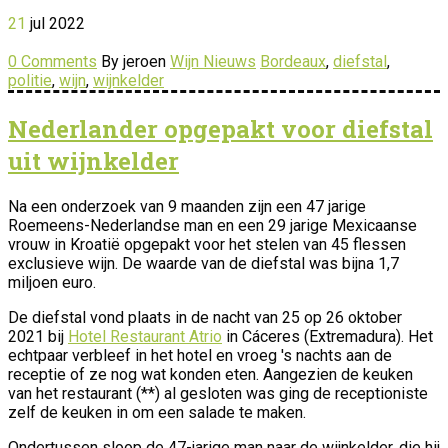
21
jul
2022
0 Comments
By jeroen
Wijn Nieuws
Bordeaux
,
diefstal
,
politie
,
wijn
,
wijnkelder
Nederlander opgepakt voor diefstal
uit wijnkelder
Na een onderzoek van 9 maanden zijn een 47 jarige
Roemeens-Nederlandse man en een 29 jarige Mexicaanse
vrouw in Kroatië opgepakt voor het stelen van 45 flessen
exclusieve wijn. De waarde van de diefstal was bijna 1,7
miljoen euro.
De diefstal vond plaats in de nacht van 25 op 26 oktober
2021 bij
Hotel Restaurant Atrio
in Cáceres (Extremadura). Het
echtpaar verbleef in het hotel en vroeg 's nachts aan de
receptie of ze nog wat konden eten. Aangezien de keuken
van het restaurant (**) al gesloten was ging de receptioniste
zelf de keuken in om een salade te maken.
Ondertussen sloop de 47-jarige man naar de wijnkelder, die hij