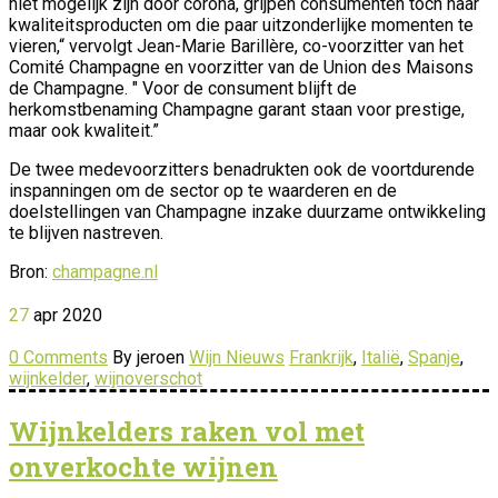
niet mogelijk zijn door corona, grijpen consumenten toch naar
kwaliteitsproducten om die paar uitzonderlijke momenten te
vieren,“ vervolgt Jean-Marie Barillère, co-voorzitter van het
Comité Champagne en voorzitter van de Union des Maisons
de Champagne. " Voor de consument blijft de
herkomstbenaming Champagne garant staan voor prestige,
maar ook kwaliteit.”
De twee medevoorzitters benadrukten ook de voortdurende
inspanningen om de sector op te waarderen en de
doelstellingen van Champagne inzake duurzame ontwikkeling
te blijven nastreven.
Bron:
champagne.nl
27
apr
2020
0 Comments
By jeroen
Wijn Nieuws
Frankrijk
,
Italië
,
Spanje
,
wijnkelder
,
wijnoverschot
Wijnkelders raken vol met
onverkochte wijnen