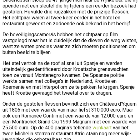
opende met een sleutel die hij tijdens een eerder bezoek had
gestolen. Hij vulde drie rugzakken met de prijzige flessen.
Het echtpaar waren al twee keer eerder in het hotel en
restaurant geweest en zodoende ook bekend in het bedrijf.
De beveiligingscamera’s hebben het echtpaar op film
vastgelegd maar het is duidelijk dat de dieven de weg wisten,
want ze weten precies waar ze zich moeten positioneren om
buiten beeld te blijven.
Het stel vertrok na de roof al snel uit Spanje en werden
uiteindelijk geïdentificeerd door Kroatische grenswachten
toen ze vanuit Montenegro kwamen. De Spaanse politie
werkte samen met collega's in Nederland, Kroatië en
Roemenië en met Interpol om ze te pakken te krijgen. Spanje
heeft Kroatië gevraagd het tweetal over te dragen.
Onder de gestolen flessen bevindt zich een Château d’Yquem
uit 1806 met een waarde van maar liefst 310.000 euro. Maar
ook een Romanée Conti met een waarde van 12.000 euro en
een Montrachet Grand Cru 1999 Magnum met een waarde van
25.500 euro. Op de 400 pagina’s tellende
wijnkaart
van het
twee Michelin sterren restaurant Atrio staan nog meer wijn-
juweeltjes die onbetaalbaar zijn.