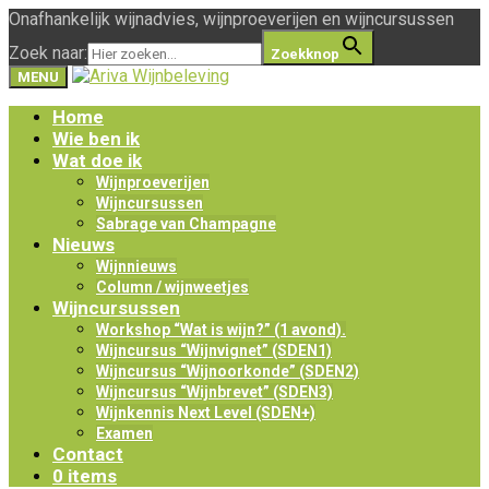
Onafhankelijk wijnadvies, wijnproeverijen en wijncursussen
Zoek naar:
Zoekknop
MENU
Home
Wie ben ik
Wat doe ik
Wijnproeverijen
Wijncursussen
Sabrage van Champagne
Nieuws
Wijnnieuws
Column / wijnweetjes
Wijncursussen
Workshop “Wat is wijn?” (1 avond).
Wijncursus “Wijnvignet” (SDEN1)
Wijncursus “Wijnoorkonde” (SDEN2)
Wijncursus “Wijnbrevet” (SDEN3)
Wijnkennis Next Level (SDEN+)
Examen
Contact
0 items