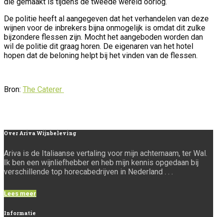
die gemaakt is tijdens de tweede wereld oorlog.
De politie heeft al aangegeven dat het verhandelen van deze
wijnen voor de inbrekers bijna onmogelijk is omdat dit zulke
bijzondere flessen zijn. Mocht het aangeboden worden dan
wil de politie dit graag horen. De eigenaren van het hotel
hopen dat de beloning helpt bij het vinden van de flessen.
Bron:
The Caterer
Over
Ariva Wijnbeleving
Ariva is de Italiaanse vertaling voor mijn achternaam, ter Wal.
Ik ben een wijnliefhebber en heb mijn kennis opgedaan bij
verschillende top horecabedrijven in Nederland . . .
Lees meer
Informatie