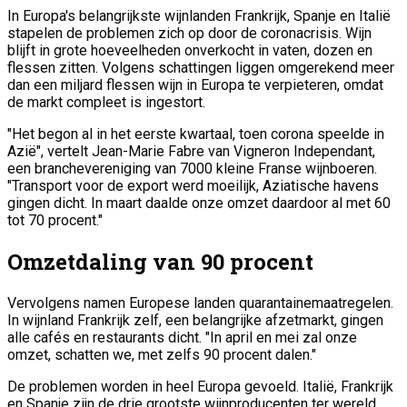
In Europa's belangrijkste wijnlanden Frankrijk, Spanje en Italië
stapelen de problemen zich op door de coronacrisis. Wijn
blijft in grote hoeveelheden onverkocht in vaten, dozen en
flessen zitten. Volgens schattingen liggen omgerekend meer
dan een miljard flessen wijn in Europa te verpieteren, omdat
de markt compleet is ingestort.
"Het begon al in het eerste kwartaal, toen corona speelde in
Azië", vertelt Jean-Marie Fabre van Vigneron Independant,
een branchevereniging van 7000 kleine Franse wijnboeren.
"Transport voor de export werd moeilijk, Aziatische havens
gingen dicht. In maart daalde onze omzet daardoor al met 60
tot 70 procent."
Omzetdaling van 90 procent
Vervolgens namen Europese landen quarantainemaatregelen.
In wijnland Frankrijk zelf, een belangrijke afzetmarkt, gingen
alle cafés en restaurants dicht. "In april en mei zal onze
omzet, schatten we, met zelfs 90 procent dalen."
De problemen worden in heel Europa gevoeld. Italië, Frankrijk
en Spanje zijn de drie grootste wijnproducenten ter wereld.