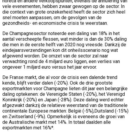
horeca en andere verkoopspunten, evenals de annulering van
vele evenementen, hebben zwaar gewogen op de sector. In
die context van grote onzekerheid heeft de sector zich heel
snel moeten aanpassen, om de gevolgen van de
gezondheids- en economische crisis te weerstaan.
De Champagnesector noteerde een daling van 18% in het
aantal verscheepte flessen, wat minder is dan de 30% daling
die men in de eerste helft van 2020 nog vreesde. Dankzij de
eindejaarsverzendingen kon dit onheilsscenario nog wat
afgewend worden. De omzet van de sector zal naar
verwachting rond de 4 miljard euro liggen, een verlies van
ongeveer 1 miljard euro versus het jaar ervoor.
De Franse markt, die al voor de crisis een dalende trend
kende, blijft verder dalen (-20%). Ook de drie grootste
exportmarkten voor Champagne lieten dit jaar een belangrijke
daling optekenen: de Verenigde Staten (-20%), het Verenigd
Koninkrijk (-20%) en Japan (-28%). Deze daling werd echter
afgezwakt dankzij de relatieve weerstand van de traditionele
continentale Europese markten: België (-5%),Duitsland (-15%)
en Zwitserland (-9%). Opmerkelijk is eveneens de groei van
de Australische markt met 14%. In totaal daalden alle
exportmarkten met 16%*.