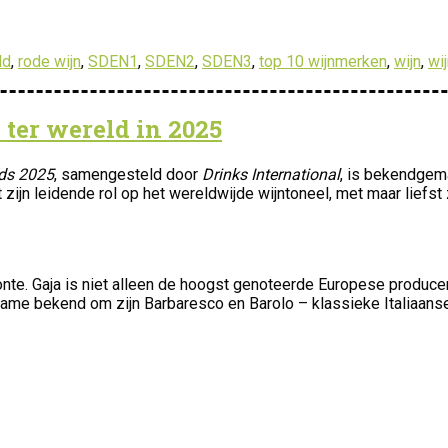
ld
,
rode wijn
,
SDEN1
,
SDEN2
,
SDEN3
,
top 10 wijnmerken
,
wijn
,
wi
ter wereld in 2025
ds 2025
, samengesteld door
Drinks International
, is bekendgema
zijn leidende rol op het wereldwijde wijntoneel, met maar liefst 
n
onte. Gaja is niet alleen de hoogst genoteerde Europese producent
ame bekend om zijn Barbaresco en Barolo – klassieke Italiaans