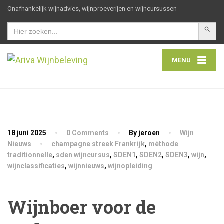
Onafhankelijk wijnadvies, wijnproeverijen en wijncursussen
Zoekkn
Zoek
naar:
MENU
18 juni 2025
0 Comments
By jeroen
Wijn
Nieuws
champagne streek Frankrijk
,
méthode
traditionnelle
,
sden wijncursus
,
SDEN1
,
SDEN2
,
SDEN3
,
wijn
,
wijnclassificaties
,
wijnnieuws
,
wijnopleiding
Wijnboer voor de