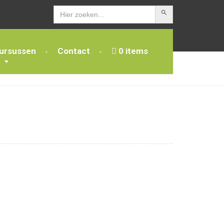
Zoekknop
Zoek
naar:
ursussen
Contact
0 items