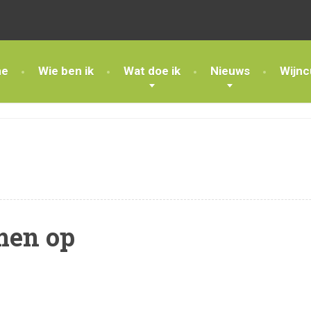
e
Wie ben ik
Wat doe ik
Nieuws
Wijnc
men op