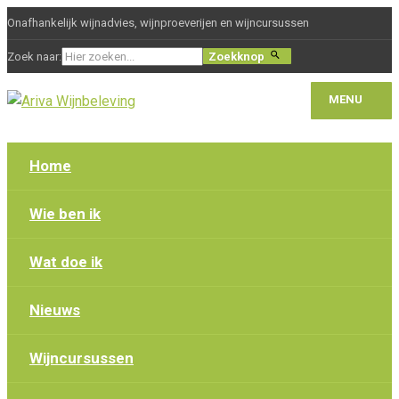
Onafhankelijk wijnadvies, wijnproeverijen en wijncursussen
Zoek naar:
Zoekknop
MENU
Home
Wie ben ik
Wat doe ik
Nieuws
Wijncursussen