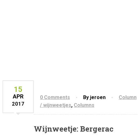
15
APR
0 Comments
By jeroen
Column
2017
/ wijnweetjes
,
Columns
Wijnweetje: Bergerac