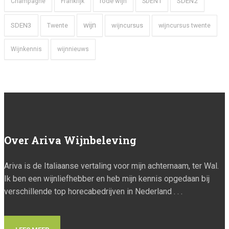
SDEN2
rode wijn
SDEN1
Champagne
Frankrijk
wijn
SDEN3
wijncursus
wijncursus twente
Twente
Wijnkennis
wijnnieuws
Over
Ariva Wijnbeleving
Ariva is de Italiaanse vertaling voor mijn achternaam, ter Wal.
Ik ben een wijnliefhebber en heb mijn kennis opgedaan bij
verschillende top horecabedrijven in Nederland . . .