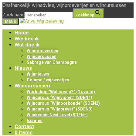
Onafhankelijk wijnadvies, wijnproeverijen en wijncursussen
Zoek naar:
Zoekknop
MENU
Home
Wie ben ik
Wat doe ik
Wijnproeverijen
Wijncursussen
Sabrage van Champagne
Nieuws
Wijnnieuws
Column / wijnweetjes
Wijncursussen
Workshop “Wat is wijn?” (1 avond).
Wijncursus “Wijnvignet” (SDEN1)
Wijncursus “Wijnoorkonde” (SDEN2)
Wijncursus “Wijnbrevet” (SDEN3)
Wijnkennis Next Level (SDEN+)
Examen
Contact
0 items