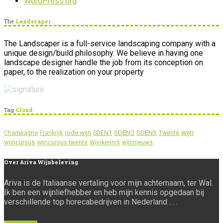
WordPress.org
The
Landscaper
The Landscaper is a full-service landscaping company with a
unique design/build philosophy. We believe in having one
landscape designer handle the job from its conception on
paper, to the realization on your property
Tag
Cloud
wijn
SDEN2
SDEN3
rode wijn
SDEN1
Champagne
Frankrijk
Twente
wijncursus
wijncursus twente
Wijnkennis
wijnnieuws
Over
Ariva Wijnbeleving
Ariva is de Italiaanse vertaling voor mijn achternaam, ter Wal.
Ik ben een wijnliefhebber en heb mijn kennis opgedaan bij
verschillende top horecabedrijven in Nederland . . .