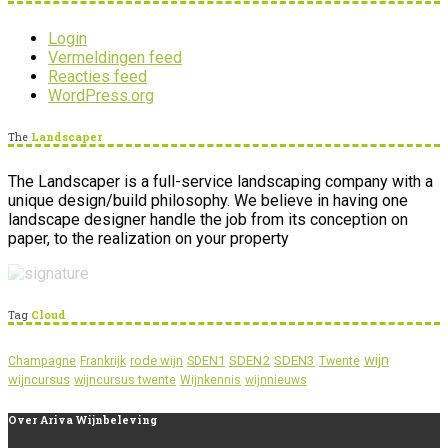
Login
Vermeldingen feed
Reacties feed
WordPress.org
The
Landscaper
The Landscaper is a full-service landscaping company with a
unique design/build philosophy. We believe in having one
landscape designer handle the job from its conception on
paper, to the realization on your property
Tag
Cloud
wijn
SDEN2
SDEN3
rode wijn
SDEN1
Champagne
Frankrijk
Twente
wijncursus
wijncursus twente
Wijnkennis
wijnnieuws
Over
Ariva Wijnbeleving