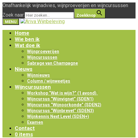
Onafhankelijk wijnadvies, wijnproeverijen en wijncursussen
Zoek naar:
Zoekknop
MENU
Home
Wie ben ik
Wat doe ik
Wijnproeverijen
Wijncursussen
Sabrage van Champagne
Nieuws
Wijnnieuws
Column / wijnweetjes
Wijncursussen
Workshop “Wat is wijn?” (1 avond).
Wijncursus “Wijnvignet” (SDEN1)
Wijncursus “Wijnoorkonde” (SDEN2)
Wijncursus “Wijnbrevet” (SDEN3)
Wijnkennis Next Level (SDEN+)
Examen
Contact
0 items