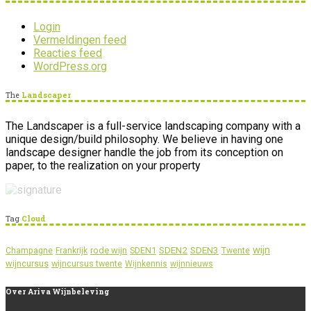
Login
Vermeldingen feed
Reacties feed
WordPress.org
The
Landscaper
The Landscaper is a full-service landscaping company with a
unique design/build philosophy. We believe in having one
landscape designer handle the job from its conception on
paper, to the realization on your property
Tag
Cloud
wijn
SDEN2
SDEN3
rode wijn
SDEN1
Champagne
Frankrijk
Twente
wijncursus
wijncursus twente
Wijnkennis
wijnnieuws
Over
Ariva Wijnbeleving