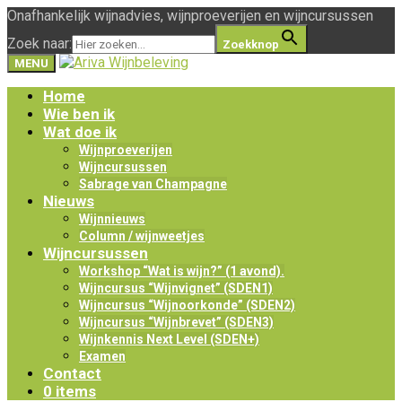
Onafhankelijk wijnadvies, wijnproeverijen en wijncursussen
Zoek naar:
Zoekknop
MENU
Home
Wie ben ik
Wat doe ik
Wijnproeverijen
Wijncursussen
Sabrage van Champagne
Nieuws
Wijnnieuws
Column / wijnweetjes
Wijncursussen
Workshop “Wat is wijn?” (1 avond).
Wijncursus “Wijnvignet” (SDEN1)
Wijncursus “Wijnoorkonde” (SDEN2)
Wijncursus “Wijnbrevet” (SDEN3)
Wijnkennis Next Level (SDEN+)
Examen
Contact
0 items