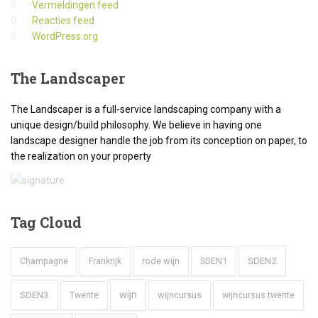
Vermeldingen feed
Reacties feed
WordPress.org
The
Landscaper
The Landscaper is a full-service landscaping company with a
unique design/build philosophy. We believe in having one
landscape designer handle the job from its conception on paper, to
the realization on your property
Tag
Cloud
SDEN2
rode wijn
SDEN1
Champagne
Frankrijk
wijn
SDEN3
wijncursus
wijncursus twente
Twente