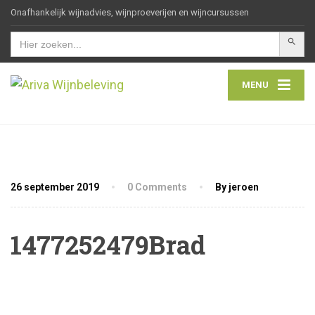
Onafhankelijk wijnadvies, wijnproeverijen en wijncursussen
Zoekkn
Zoek
naar:
MENU
26 september 2019
0 Comments
By jeroen
1477252479Brad