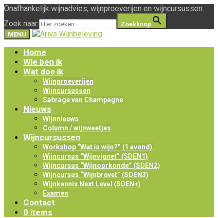
Onafhankelijk wijnadvies, wijnproeverijen en wijncursussen
Zoek naar:
Zoekknop
MENU
Home
Wie ben ik
Wat doe ik
Wijnproeverijen
Wijncursussen
Sabrage van Champagne
Nieuws
Wijnnieuws
Column / wijnweetjes
Wijncursussen
Workshop “Wat is wijn?” (1 avond).
Wijncursus “Wijnvignet” (SDEN1)
Wijncursus “Wijnoorkonde” (SDEN2)
Wijncursus “Wijnbrevet” (SDEN3)
Wijnkennis Next Level (SDEN+)
Examen
Contact
0 items