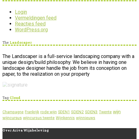
Login
Vermeldingen feed
Reacties feed
WordPress.org
The
Landscaper
The Landscaper is a full-service landscaping company with a
unique design/build philosophy. We believe in having one
landscape designer handle the job from its conception on
paper, to the realization on your property
Tag
Cloud
wijn
SDEN2
SDEN3
rode wijn
SDEN1
Champagne
Frankrijk
Twente
wijncursus
wijncursus twente
Wijnkennis
wijnnieuws
Over
Ariva Wijnbeleving