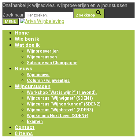
Onafhankelijk wijnadvies, wijnproeverijen en wijncursussen
Zoek naar:
Zoekknop
MENU
Home
Wie ben ik
Wat doe ik
Wijnproeverijen
Wijncursussen
Sabrage van Champagne
Nieuws
Wijnnieuws
Column / wijnweetjes
Wijncursussen
Workshop “Wat is wijn?” (1 avond).
Wijncursus “Wijnvignet” (SDEN1)
Wijncursus “Wijnoorkonde” (SDEN2)
Wijncursus “Wijnbrevet” (SDEN3)
Wijnkennis Next Level (SDEN+)
Examen
Contact
0 items