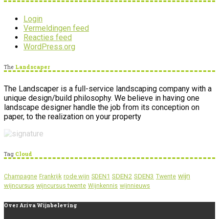
Login
Vermeldingen feed
Reacties feed
WordPress.org
The
Landscaper
The Landscaper is a full-service landscaping company with a
unique design/build philosophy. We believe in having one
landscape designer handle the job from its conception on
paper, to the realization on your property
Tag
Cloud
wijn
SDEN2
SDEN3
rode wijn
SDEN1
Champagne
Frankrijk
Twente
wijncursus
wijncursus twente
Wijnkennis
wijnnieuws
Over
Ariva Wijnbeleving