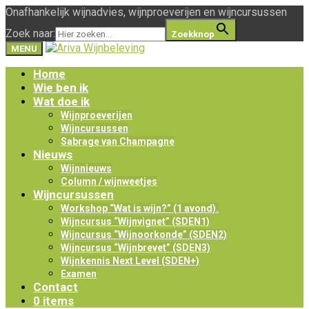
Onafhankelijk wijnadvies, wijnproeverijen en wijncursussen
Zoek naar:
Zoekknop
MENU
Home
Wie ben ik
Wat doe ik
Wijnproeverijen
Wijncursussen
Sabrage van Champagne
Nieuws
Wijnnieuws
Column / wijnweetjes
Wijncursussen
Workshop “Wat is wijn?” (1 avond).
Wijncursus “Wijnvignet” (SDEN1)
Wijncursus “Wijnoorkonde” (SDEN2)
Wijncursus “Wijnbrevet” (SDEN3)
Wijnkennis Next Level (SDEN+)
Examen
Contact
0 items