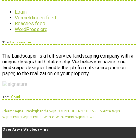
Login
Vermeldingen feed
Reacties feed
WordPress.org
The
Landscaper
The Landscaper is a full-service landscaping company with a
unique design/build philosophy. We believe in having one
landscape designer handle the job from its conception on
paper, to the realization on your property
Tag
Cloud
wijn
SDEN2
SDEN3
rode wijn
SDEN1
Champagne
Frankrijk
Twente
wijncursus
wijncursus twente
Wijnkennis
wijnnieuws
Over
Ariva Wijnbeleving