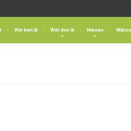
e
Wie ben ik
Wat doe ik
Nieuws
Wijnc