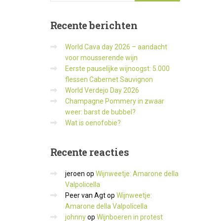
Recente
berichten
World Cava day 2026 – aandacht
voor mousserende wijn
Eerste pauselijke wijnoogst: 5.000
flessen Cabernet Sauvignon
World Verdejo Day 2026
Champagne Pommery in zwaar
weer: barst de bubbel?
Wat is oenofobie?
Recente
reacties
jeroen
op
Wijnweetje: Amarone della
Valpolicella
Peer van Agt
op
Wijnweetje:
Amarone della Valpolicella
johnny
op
Wijnboeren in protest