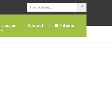
Zoekknop
Zoek
naar:
ursussen
Contact
0 items