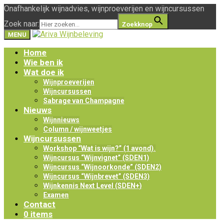
Onafhankelijk wijnadvies, wijnproeverijen en wijncursussen
Zoek naar:
Zoekknop
MENU
Home
Wie ben ik
Wat doe ik
Wijnproeverijen
Wijncursussen
Sabrage van Champagne
Nieuws
Wijnnieuws
Column / wijnweetjes
Wijncursussen
Workshop “Wat is wijn?” (1 avond).
Wijncursus “Wijnvignet” (SDEN1)
Wijncursus “Wijnoorkonde” (SDEN2)
Wijncursus “Wijnbrevet” (SDEN3)
Wijnkennis Next Level (SDEN+)
Examen
Contact
0 items