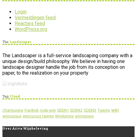
Login
Vermeldingen feed
Reacties feed
WordPress.org
The
Landscaper
The Landscaper is a full-service landscaping company with a
unique design/build philosophy. We believe in having one
landscape designer handle the job from its conception on
paper, to the realization on your property
Tag
Cloud
wijn
SDEN2
SDEN3
rode wijn
SDEN1
Champagne
Frankrijk
Twente
wijncursus
wijncursus twente
Wijnkennis
wijnnieuws
Over
Ariva Wijnbeleving