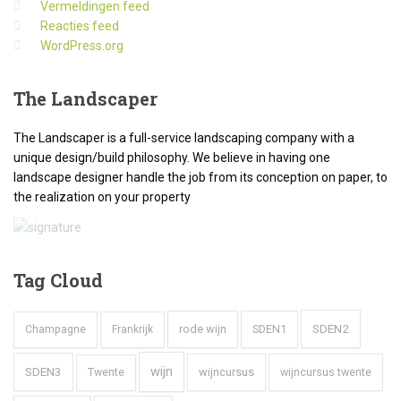
Vermeldingen feed
Reacties feed
WordPress.org
The
Landscaper
The Landscaper is a full-service landscaping company with a
unique design/build philosophy. We believe in having one
landscape designer handle the job from its conception on paper, to
the realization on your property
Tag
Cloud
SDEN2
rode wijn
SDEN1
Champagne
Frankrijk
wijn
SDEN3
wijncursus
wijncursus twente
Twente