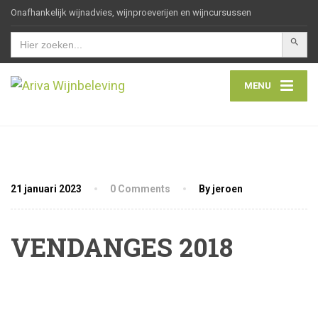
Onafhankelijk wijnadvies, wijnproeverijen en wijncursussen
Zoekkn
Zoek
naar:
MENU
21 januari 2023
0 Comments
By jeroen
VENDANGES 2018