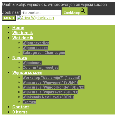
Onafhankelijk wijnadvies, wijnproeverijen en wijncursussen
Zoek naar:
Zoekknop
MENU
Home
Wie ben ik
Wat doe ik
Wijnproeverijen
Wijncursussen
Sabrage van Champagne
Nieuws
Wijnnieuws
Column / wijnweetjes
Wijncursussen
Workshop “Wat is wijn?” (1 avond).
Wijncursus “Wijnvignet” (SDEN1)
Wijncursus “Wijnoorkonde” (SDEN2)
Wijncursus “Wijnbrevet” (SDEN3)
Wijnkennis Next Level (SDEN+)
Examen
Contact
0 items