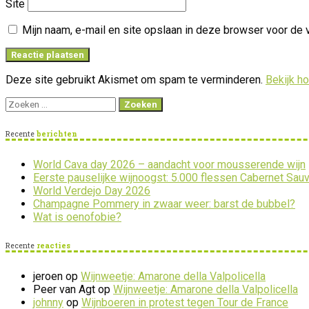
Site
Mijn naam, e-mail en site opslaan in deze browser voor de 
Deze site gebruikt Akismet om spam te verminderen.
Bekijk h
Zoeken
naar:
Recente
berichten
World Cava day 2026 – aandacht voor mousserende wijn
Eerste pauselijke wijnoogst: 5.000 flessen Cabernet Sau
World Verdejo Day 2026
Champagne Pommery in zwaar weer: barst de bubbel?
Wat is oenofobie?
Recente
reacties
jeroen
op
Wijnweetje: Amarone della Valpolicella
Peer van Agt
op
Wijnweetje: Amarone della Valpolicella
johnny
op
Wijnboeren in protest tegen Tour de France