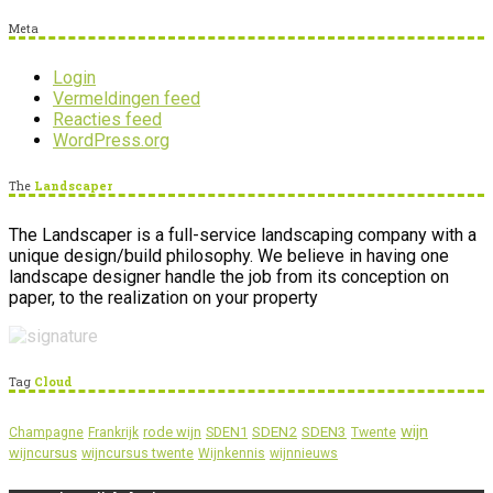
Meta
Login
Vermeldingen feed
Reacties feed
WordPress.org
The
Landscaper
The Landscaper is a full-service landscaping company with a
unique design/build philosophy. We believe in having one
landscape designer handle the job from its conception on
paper, to the realization on your property
Tag
Cloud
wijn
SDEN2
SDEN3
rode wijn
SDEN1
Champagne
Frankrijk
Twente
wijncursus
wijncursus twente
Wijnkennis
wijnnieuws