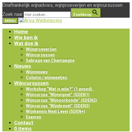
Onafhankelijk wijnadvies, wijnproeverijen en wijncursussen
Zoek naar:
Zoekknop
MENU
Home
Wie ben ik
Wat doe ik
Wijnproeverijen
Wijncursussen
Sabrage van Champagne
Nieuws
Wijnnieuws
Column / wijnweetjes
Wijncursussen
Workshop “Wat is wijn?” (1 avond).
Wijncursus “Wijnvignet” (SDEN1)
Wijncursus “Wijnoorkonde” (SDEN2)
Wijncursus “Wijnbrevet” (SDEN3)
Wijnkennis Next Level (SDEN+)
Examen
Contact
0 items