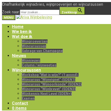
Onafhankelijk wijnadvies, wijnproeverijen en wijncursussen
Zoek naar:
Zoekknop
MENU
Home
Wie ben ik
Wat doe ik
Wijnproeverijen
Wijncursussen
Sabrage van Champagne
Nieuws
Wijnnieuws
Column / wijnweetjes
Wijncursussen
Workshop “Wat is wijn?” (1 avond).
Wijncursus “Wijnvignet” (SDEN1)
Wijncursus “Wijnoorkonde” (SDEN2)
Wijncursus “Wijnbrevet” (SDEN3)
Wijnkennis Next Level (SDEN+)
Examen
Contact
0 items