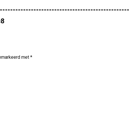
c8
 gemarkeerd met
*