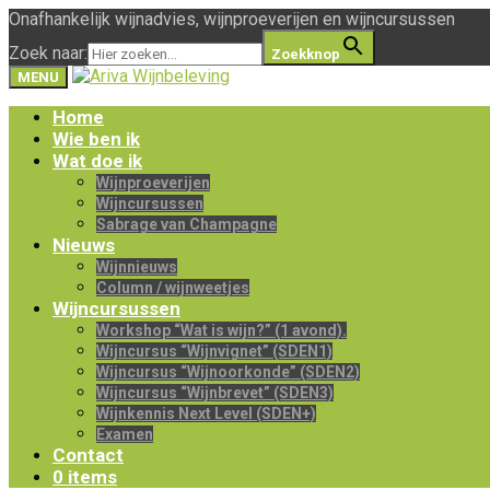
Onafhankelijk wijnadvies, wijnproeverijen en wijncursussen
Zoek naar:
Zoekknop
MENU
Home
Wie ben ik
Wat doe ik
Wijnproeverijen
Wijncursussen
Sabrage van Champagne
Nieuws
Wijnnieuws
Column / wijnweetjes
Wijncursussen
Workshop “Wat is wijn?” (1 avond).
Wijncursus “Wijnvignet” (SDEN1)
Wijncursus “Wijnoorkonde” (SDEN2)
Wijncursus “Wijnbrevet” (SDEN3)
Wijnkennis Next Level (SDEN+)
Examen
Contact
0 items