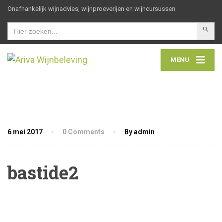
Onafhankelijk wijnadvies, wijnproeverijen en wijncursussen
Zoekkn
Zoek
naar:
MENU
6 mei 2017
0 Comments
By admin
bastide2