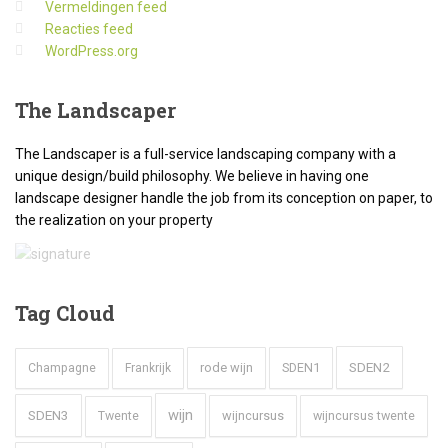
Vermeldingen feed
Reacties feed
WordPress.org
The
Landscaper
The Landscaper is a full-service landscaping company with a
unique design/build philosophy. We believe in having one
landscape designer handle the job from its conception on paper, to
the realization on your property
Tag
Cloud
SDEN2
rode wijn
SDEN1
Champagne
Frankrijk
wijn
SDEN3
wijncursus
wijncursus twente
Twente