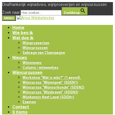
Onafhankelijk wijnadvies, wijnproeverijen en wijncursussen
Zoek naar:
Zoekknop
MENU
Home
Wie ben ik
Wat doe ik
Wijnproeverijen
Wijncursussen
Sabrage van Champagne
Nieuws
Wijnnieuws
Column / wijnweetjes
Wijncursussen
Workshop “Wat is wijn?” (1 avond).
Wijncursus “Wijnvignet” (SDEN1)
Wijncursus “Wijnoorkonde” (SDEN2)
Wijncursus “Wijnbrevet” (SDEN3)
Wijnkennis Next Level (SDEN+)
Examen
Contact
0 items