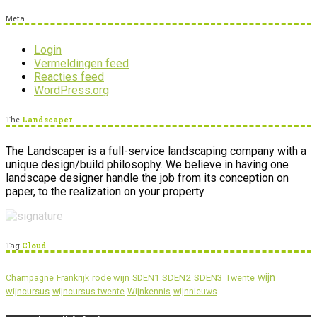
Meta
Login
Vermeldingen feed
Reacties feed
WordPress.org
The
Landscaper
The Landscaper is a full-service landscaping company with a
unique design/build philosophy. We believe in having one
landscape designer handle the job from its conception on
paper, to the realization on your property
Tag
Cloud
wijn
SDEN2
SDEN3
rode wijn
SDEN1
Champagne
Frankrijk
Twente
wijncursus
wijncursus twente
Wijnkennis
wijnnieuws