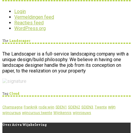
Login
Vermeldingen feed
Reacties feed
WordPress.org
The
Landscaper
The Landscaper is a full-service landscaping company with a
unique design/build philosophy. We believe in having one
landscape designer handle the job from its conception on
paper, to the realization on your property
Tag
Cloud
wijn
SDEN2
SDEN3
rode wijn
SDEN1
Champagne
Frankrijk
Twente
wijncursus
wijncursus twente
Wijnkennis
wijnnieuws
Over
Ariva Wijnbeleving