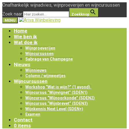
Onafhankelijk wijnadvies, wijnproeverijen en wijncursussen
Zoek naar:
Zoekknop
MENU
Home
Wie ben ik
Wat doe ik
Wijnproeverijen
Wijncursussen
Sabrage van Champagne
Nieuws
Wijnnieuws
Column / wijnweetjes
Wijncursussen
Workshop “Wat is wijn?” (1 avond).
Wijncursus “Wijnvignet” (SDEN1)
Wijncursus “Wijnoorkonde” (SDEN2)
Wijncursus “Wijnbrevet” (SDEN3)
Wijnkennis Next Level (SDEN+)
Examen
Contact
0 items