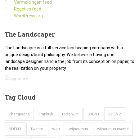
Vermeldingen feed
Reacties feed
WordPress.org
The
Landscaper
The Landscaper is a full-service landscaping company with a
unique design/build philosophy. We believe in having one
landscape designer handle the job from its conception on paper, to
the realization on your property
Tag
Cloud
SDEN2
rode wijn
SDEN1
Champagne
Frankrijk
wijn
SDEN3
wijncursus
wijncursus twente
Twente