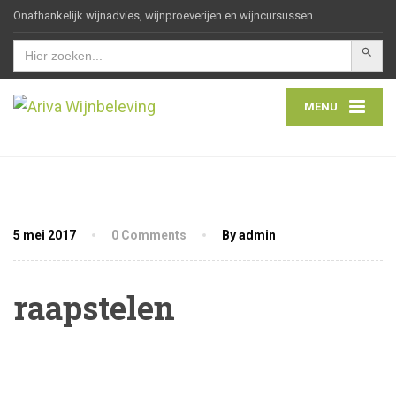
Onafhankelijk wijnadvies, wijnproeverijen en wijncursussen
Zoekkn
Zoek
naar:
MENU
5 mei 2017
0 Comments
By admin
raapstelen