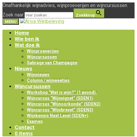
Onafhankelijk wijnadvies, wijnproeverijen en wijncursussen
Zoek naar:
Zoekknop
MENU
Home
Wie ben ik
Wat doe ik
Wijnproeverijen
Wijncursussen
Sabrage van Champagne
Nieuws
Wijnnieuws
Column / wijnweetjes
Wijncursussen
Workshop “Wat is wijn?” (1 avond).
Wijncursus “Wijnvignet” (SDEN1)
Wijncursus “Wijnoorkonde” (SDEN2)
Wijncursus “Wijnbrevet” (SDEN3)
Wijnkennis Next Level (SDEN+)
Examen
Contact
0 items