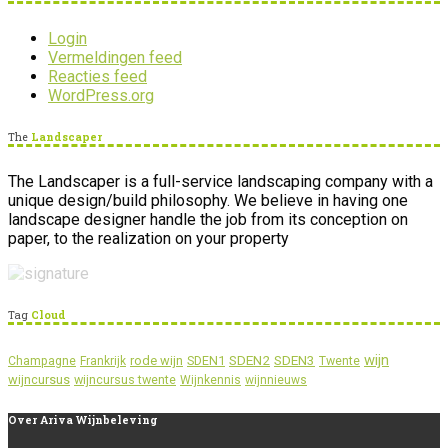
Login
Vermeldingen feed
Reacties feed
WordPress.org
The
Landscaper
The Landscaper is a full-service landscaping company with a
unique design/build philosophy. We believe in having one
landscape designer handle the job from its conception on
paper, to the realization on your property
Tag
Cloud
wijn
SDEN2
SDEN3
rode wijn
SDEN1
Champagne
Frankrijk
Twente
wijncursus
wijncursus twente
Wijnkennis
wijnnieuws
Over
Ariva Wijnbeleving