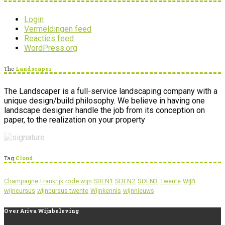
Login
Vermeldingen feed
Reacties feed
WordPress.org
The
Landscaper
The Landscaper is a full-service landscaping company with a
unique design/build philosophy. We believe in having one
landscape designer handle the job from its conception on
paper, to the realization on your property
Tag
Cloud
wijn
SDEN2
SDEN3
rode wijn
SDEN1
Champagne
Frankrijk
Twente
wijncursus
wijncursus twente
Wijnkennis
wijnnieuws
Over
Ariva Wijnbeleving