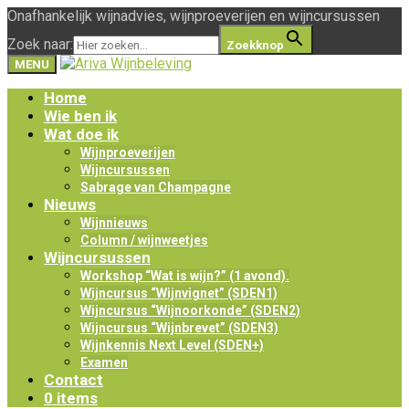
Onafhankelijk wijnadvies, wijnproeverijen en wijncursussen
Zoek naar:
Zoekknop
MENU
Home
Wie ben ik
Wat doe ik
Wijnproeverijen
Wijncursussen
Sabrage van Champagne
Nieuws
Wijnnieuws
Column / wijnweetjes
Wijncursussen
Workshop “Wat is wijn?” (1 avond).
Wijncursus “Wijnvignet” (SDEN1)
Wijncursus “Wijnoorkonde” (SDEN2)
Wijncursus “Wijnbrevet” (SDEN3)
Wijnkennis Next Level (SDEN+)
Examen
Contact
0 items