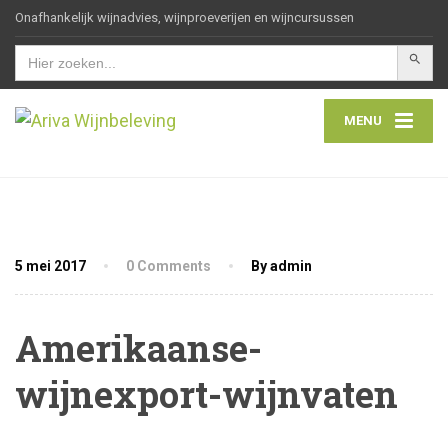
Onafhankelijk wijnadvies, wijnproeverijen en wijncursussen
Zoekkn
Zoek
naar:
MENU
5 mei 2017
0 Comments
By admin
Amerikaanse-
wijnexport-wijnvaten