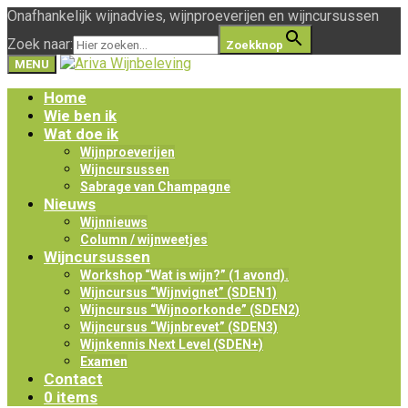
Onafhankelijk wijnadvies, wijnproeverijen en wijncursussen
Zoek naar:
Zoekknop
MENU
Home
Wie ben ik
Wat doe ik
Wijnproeverijen
Wijncursussen
Sabrage van Champagne
Nieuws
Wijnnieuws
Column / wijnweetjes
Wijncursussen
Workshop “Wat is wijn?” (1 avond).
Wijncursus “Wijnvignet” (SDEN1)
Wijncursus “Wijnoorkonde” (SDEN2)
Wijncursus “Wijnbrevet” (SDEN3)
Wijnkennis Next Level (SDEN+)
Examen
Contact
0 items