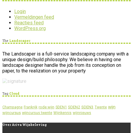
Login
Vermeldingen feed
Reacties feed
WordPress.org
The
Landscaper
The Landscaper is a full-service landscaping company with a
unique design/build philosophy. We believe in having one
landscape designer handle the job from its conception on
paper, to the realization on your property
Tag
Cloud
wijn
SDEN2
SDEN3
rode wijn
SDEN1
Champagne
Frankrijk
Twente
wijncursus
wijncursus twente
Wijnkennis
wijnnieuws
Over
Ariva Wijnbeleving