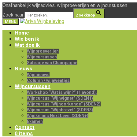
Onafhankelijk wijnadvies, wijnproeverijen en wijncursussen
Zoek naar:
Zoekknop
MENU
Home
Wie ben ik
Wat doe ik
Wijnproeverijen
Wijncursussen
Sabrage van Champagne
Nieuws
Wijnnieuws
Column / wijnweetjes
Wijncursussen
Workshop “Wat is wijn?” (1 avond).
Wijncursus “Wijnvignet” (SDEN1)
Wijncursus “Wijnoorkonde” (SDEN2)
Wijncursus “Wijnbrevet” (SDEN3)
Wijnkennis Next Level (SDEN+)
Examen
Contact
0 items