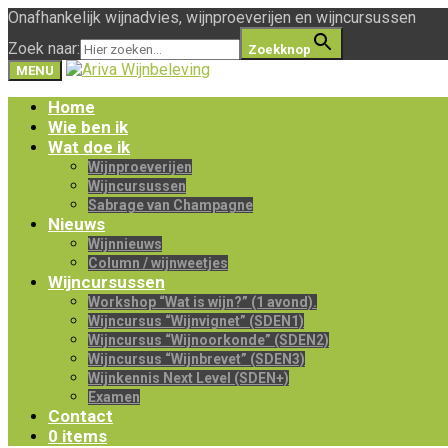
Onafhankelijk wijnadvies, wijnproeverijen en wijncursussen
Zoek naar:
Zoekknop
MENU
Home
Wie ben ik
Wat doe ik
Wijnproeverijen
Wijncursussen
Sabrage van Champagne
Nieuws
Wijnnieuws
Column / wijnweetjes
Wijncursussen
Workshop “Wat is wijn?” (1 avond).
Wijncursus “Wijnvignet” (SDEN1)
Wijncursus “Wijnoorkonde” (SDEN2)
Wijncursus “Wijnbrevet” (SDEN3)
Wijnkennis Next Level (SDEN+)
Examen
Contact
0 items