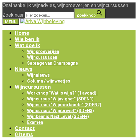
Onafhankelijk wijnadvies, wijnproeverijen en wijncursussen
Zoek naar:
Zoekknop
MENU
Home
Wie ben ik
Wat doe ik
Wijnproeverijen
Wijncursussen
Sabrage van Champagne
Nieuws
Wijnnieuws
Column / wijnweetjes
Wijncursussen
Workshop “Wat is wijn?” (1 avond).
Wijncursus “Wijnvignet” (SDEN1)
Wijncursus “Wijnoorkonde” (SDEN2)
Wijncursus “Wijnbrevet” (SDEN3)
Wijnkennis Next Level (SDEN+)
Examen
Contact
0 items