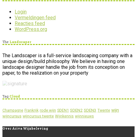
Login
Vermeldingen feed
Reacties feed
WordPress.org
The
Landscaper
The Landscaper is a full-service landscaping company with a
unique design/build philosophy. We believe in having one
landscape designer handle the job from its conception on
paper, to the realization on your property
Tag
Cloud
wijn
SDEN2
SDEN3
rode wijn
SDEN1
Champagne
Frankrijk
Twente
wijncursus
wijncursus twente
Wijnkennis
wijnnieuws
Over
Ariva Wijnbeleving