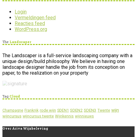
Login
Vermeldingen feed
Reacties feed
WordPress.org
The
Landscaper
The Landscaper is a full-service landscaping company with a
unique design/build philosophy. We believe in having one
landscape designer handle the job from its conception on
paper, to the realization on your property
Tag
Cloud
wijn
SDEN2
SDEN3
rode wijn
SDEN1
Champagne
Frankrijk
Twente
wijncursus
wijncursus twente
Wijnkennis
wijnnieuws
Over
Ariva Wijnbeleving