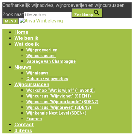
Onafhankelijk wijnadvies, wijnproeverijen en wijncursussen
Zoek naar:
Zoekknop
MENU
Home
Wie ben ik
Wat doe ik
Wijnproeverijen
Wijncursussen
Sabrage van Champagne
Nieuws
Wijnnieuws
Column / wijnweetjes
Wijncursussen
Workshop “Wat is wijn?” (1 avond).
Wijncursus “Wijnvignet” (SDEN1)
Wijncursus “Wijnoorkonde” (SDEN2)
Wijncursus “Wijnbrevet” (SDEN3)
Wijnkennis Next Level (SDEN+)
Examen
Contact
0 items