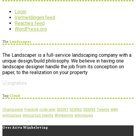
Login
Vermeldingen feed
Reacties feed
WordPress.org
The
Landscaper
The Landscaper is a full-service landscaping company with a
unique design/build philosophy. We believe in having one
landscape designer handle the job from its conception on
paper, to the realization on your property
Tag
Cloud
wijn
SDEN2
SDEN3
rode wijn
SDEN1
Champagne
Frankrijk
Twente
wijncursus
wijncursus twente
Wijnkennis
wijnnieuws
Over
Ariva Wijnbeleving