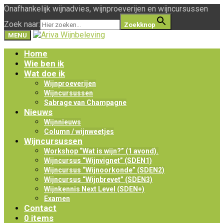
Onafhankelijk wijnadvies, wijnproeverijen en wijncursussen
Zoek naar:
Zoekknop
MENU
Home
Wie ben ik
Wat doe ik
Wijnproeverijen
Wijncursussen
Sabrage van Champagne
Nieuws
Wijnnieuws
Column / wijnweetjes
Wijncursussen
Workshop “Wat is wijn?” (1 avond).
Wijncursus “Wijnvignet” (SDEN1)
Wijncursus “Wijnoorkonde” (SDEN2)
Wijncursus “Wijnbrevet” (SDEN3)
Wijnkennis Next Level (SDEN+)
Examen
Contact
0 items