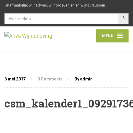
Onafhankelijk wijnadvies, wijnproeverijen en wijncursussen
Zoekkn
Zoek
naar:
MENU
6 mei 2017
0 Comments
By admin
csm_kalender1_0929173