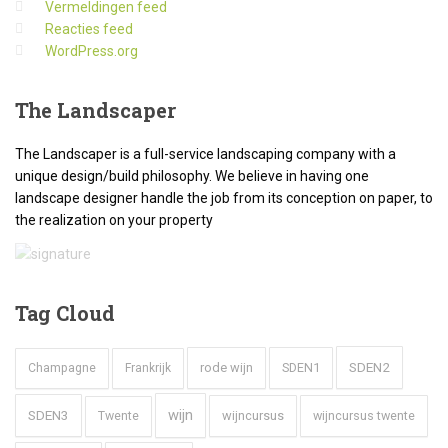
Vermeldingen feed
Reacties feed
WordPress.org
The
Landscaper
The Landscaper is a full-service landscaping company with a
unique design/build philosophy. We believe in having one
landscape designer handle the job from its conception on paper, to
the realization on your property
Tag
Cloud
SDEN2
rode wijn
SDEN1
Champagne
Frankrijk
wijn
SDEN3
wijncursus
wijncursus twente
Twente