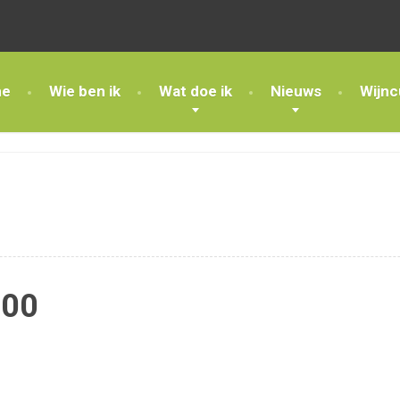
e
Wie ben ik
Wat doe ik
Nieuws
Wijnc
600