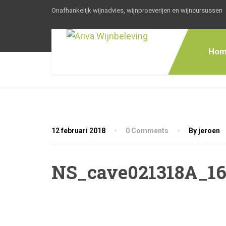
Onafhankelijk wijnadvies, wijnproeverijen en wijncursussen
Hom
12 februari 2018
0 Comments
By jeroen
NS_cave021318A_1