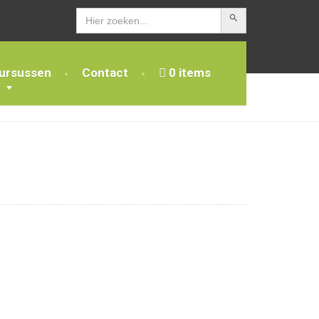
Zoekknop
Zoek
naar:
ursussen
Contact
0 items