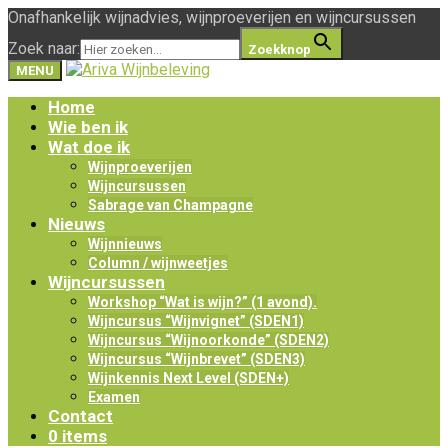
Onafhankelijk wijnadvies, wijnproeverijen en wijncursussen
Zoek naar:
Zoekknop
MENU
Home
Wie ben ik
Wat doe ik
Wijnproeverijen
Wijncursussen
Sabrage van Champagne
Nieuws
Wijnnieuws
Column / wijnweetjes
Wijncursussen
Workshop “Wat is wijn?” (1 avond).
Wijncursus “Wijnvignet” (SDEN1)
Wijncursus “Wijnoorkonde” (SDEN2)
Wijncursus “Wijnbrevet” (SDEN3)
Wijnkennis Next Level (SDEN+)
Examen
Contact
0 items