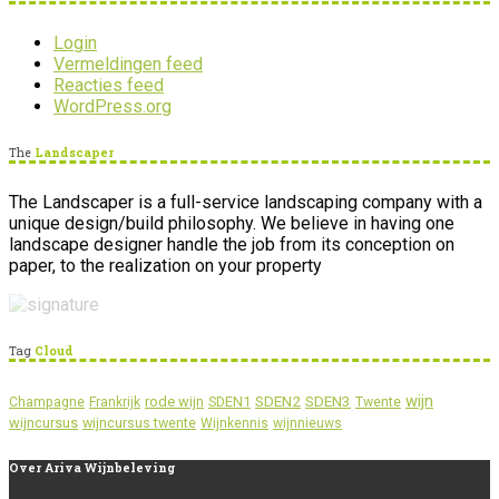
Login
Vermeldingen feed
Reacties feed
WordPress.org
The
Landscaper
The Landscaper is a full-service landscaping company with a
unique design/build philosophy. We believe in having one
landscape designer handle the job from its conception on
paper, to the realization on your property
Tag
Cloud
wijn
SDEN2
SDEN3
rode wijn
SDEN1
Champagne
Frankrijk
Twente
wijncursus
wijncursus twente
Wijnkennis
wijnnieuws
Over
Ariva Wijnbeleving