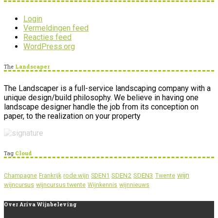
Login
Vermeldingen feed
Reacties feed
WordPress.org
The
Landscaper
The Landscaper is a full-service landscaping company with a
unique design/build philosophy. We believe in having one
landscape designer handle the job from its conception on
paper, to the realization on your property
Tag
Cloud
wijn
SDEN2
SDEN3
rode wijn
SDEN1
Champagne
Frankrijk
Twente
wijncursus
wijncursus twente
Wijnkennis
wijnnieuws
Over
Ariva Wijnbeleving