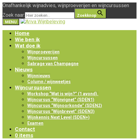
Onafhankelijk wijnadvies, wijnproeverijen en wijncursussen
Zoek naar:
Zoekknop
MENU
Home
Wie ben ik
Wat doe ik
Wijnproeverijen
Wijncursussen
Sabrage van Champagne
Nieuws
Wijnnieuws
Column / wijnweetjes
Wijncursussen
Workshop “Wat is wijn?” (1 avond).
Wijncursus “Wijnvignet” (SDEN1)
Wijncursus “Wijnoorkonde” (SDEN2)
Wijncursus “Wijnbrevet” (SDEN3)
Wijnkennis Next Level (SDEN+)
Examen
Contact
0 items