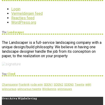
Login
Vermeldingen feed
Reacties feed
WordPress.org
The
Landscaper
The Landscaper is a full-service landscaping company with a
unique design/build philosophy. We believe in having one
landscape designer handle the job from its conception on
paper, to the realization on your property
Tag
Cloud
wijn
SDEN2
SDEN3
rode wijn
SDEN1
Champagne
Frankrijk
Twente
wijncursus
wijncursus twente
Wijnkennis
wijnnieuws
Over
Ariva Wijnbeleving