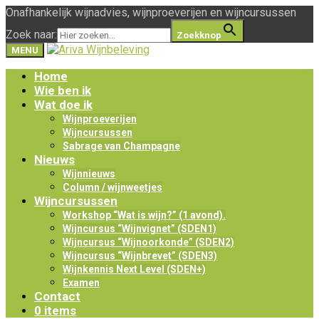
Onafhankelijk wijnadvies, wijnproeverijen en wijncursussen
Zoek naar:
Zoekknop
MENU
Home
Wie ben ik
Wat doe ik
Wijnproeverijen
Wijncursussen
Sabrage van Champagne
Nieuws
Wijnnieuws
Column / wijnweetjes
Wijncursussen
Workshop “Wat is wijn?” (1 avond).
Wijncursus “Wijnvignet” (SDEN1)
Wijncursus “Wijnoorkonde” (SDEN2)
Wijncursus “Wijnbrevet” (SDEN3)
Wijnkennis Next Level (SDEN+)
Examen
Contact
0 items