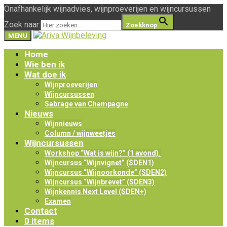
Onafhankelijk wijnadvies, wijnproeverijen en wijncursussen
Zoek naar:
Zoekknop
MENU
Home
Wie ben ik
Wat doe ik
Wijnproeverijen
Wijncursussen
Sabrage van Champagne
Nieuws
Wijnnieuws
Column / wijnweetjes
Wijncursussen
Workshop “Wat is wijn?” (1 avond).
Wijncursus “Wijnvignet” (SDEN1)
Wijncursus “Wijnoorkonde” (SDEN2)
Wijncursus “Wijnbrevet” (SDEN3)
Wijnkennis Next Level (SDEN+)
Examen
Contact
0 items