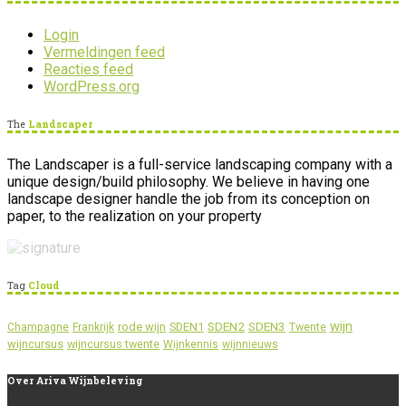
Login
Vermeldingen feed
Reacties feed
WordPress.org
The
Landscaper
The Landscaper is a full-service landscaping company with a
unique design/build philosophy. We believe in having one
landscape designer handle the job from its conception on
paper, to the realization on your property
Tag
Cloud
wijn
SDEN2
SDEN3
rode wijn
SDEN1
Champagne
Frankrijk
Twente
wijncursus
wijncursus twente
Wijnkennis
wijnnieuws
Over
Ariva Wijnbeleving