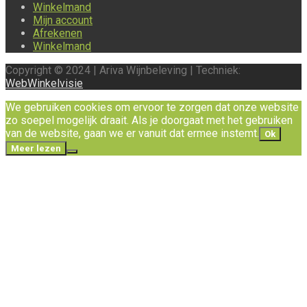
Winkelmand
Mijn account
Afrekenen
Winkelmand
Copyright © 2024 | Ariva Wijnbeleving | Techniek:
WebWinkelvisie
We gebruiken cookies om ervoor te zorgen dat onze website
zo soepel mogelijk draait. Als je doorgaat met het gebruiken
van de website, gaan we er vanuit dat ermee instemt.
Ok
Meer lezen