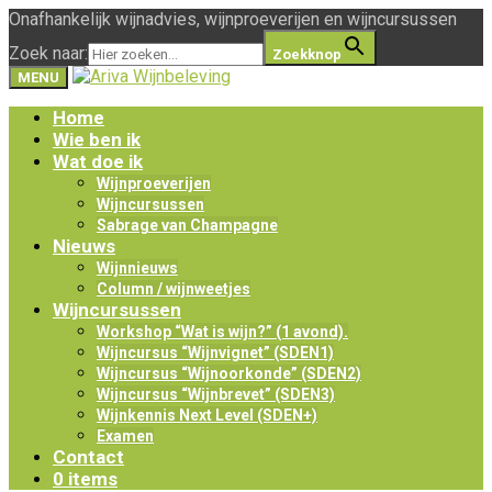
Onafhankelijk wijnadvies, wijnproeverijen en wijncursussen
Zoek naar:
Zoekknop
MENU
Home
Wie ben ik
Wat doe ik
Wijnproeverijen
Wijncursussen
Sabrage van Champagne
Nieuws
Wijnnieuws
Column / wijnweetjes
Wijncursussen
Workshop “Wat is wijn?” (1 avond).
Wijncursus “Wijnvignet” (SDEN1)
Wijncursus “Wijnoorkonde” (SDEN2)
Wijncursus “Wijnbrevet” (SDEN3)
Wijnkennis Next Level (SDEN+)
Examen
Contact
0 items