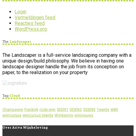
Login
Vermeldingen feed
Reacties feed
WordPress.org
The
Landscaper
The Landscaper is a full-service landscaping company with a
unique design/build philosophy. We believe in having one
landscape designer handle the job from its conception on
paper, to the realization on your property
Tag
Cloud
wijn
SDEN2
SDEN3
rode wijn
SDEN1
Champagne
Frankrijk
Twente
wijncursus
wijncursus twente
Wijnkennis
wijnnieuws
Over
Ariva Wijnbeleving