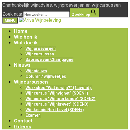
Onafhankelijk wijnadvies, wijnproeverijen en wijncursussen
Zoek naar:
Zoekknop
MENU
Home
Wie ben ik
Wat doe ik
Wijnproeverijen
Wijncursussen
Sabrage van Champagne
Nieuws
Wijnnieuws
Column / wijnweetjes
Wijncursussen
Workshop “Wat is wijn?” (1 avond).
Wijncursus “Wijnvignet” (SDEN1)
Wijncursus “Wijnoorkonde” (SDEN2)
Wijncursus “Wijnbrevet” (SDEN3)
Wijnkennis Next Level (SDEN+)
Examen
Contact
0 items