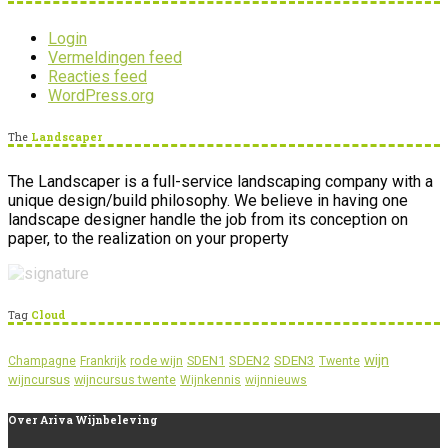
Login
Vermeldingen feed
Reacties feed
WordPress.org
The
Landscaper
The Landscaper is a full-service landscaping company with a
unique design/build philosophy. We believe in having one
landscape designer handle the job from its conception on
paper, to the realization on your property
Tag
Cloud
wijn
SDEN2
SDEN3
rode wijn
SDEN1
Champagne
Frankrijk
Twente
wijncursus
wijncursus twente
Wijnkennis
wijnnieuws
Over
Ariva Wijnbeleving