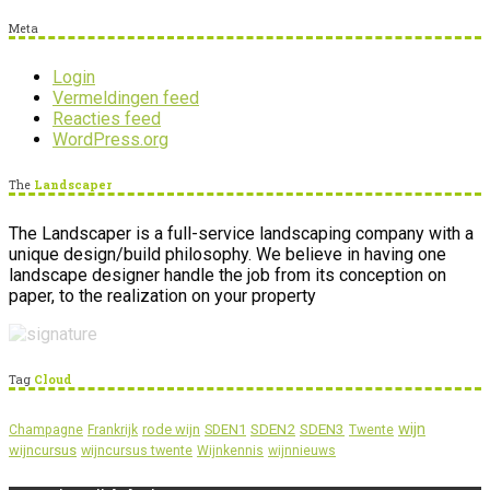
Meta
Login
Vermeldingen feed
Reacties feed
WordPress.org
The
Landscaper
The Landscaper is a full-service landscaping company with a
unique design/build philosophy. We believe in having one
landscape designer handle the job from its conception on
paper, to the realization on your property
Tag
Cloud
wijn
SDEN2
SDEN3
rode wijn
SDEN1
Champagne
Frankrijk
Twente
wijncursus
wijncursus twente
Wijnkennis
wijnnieuws