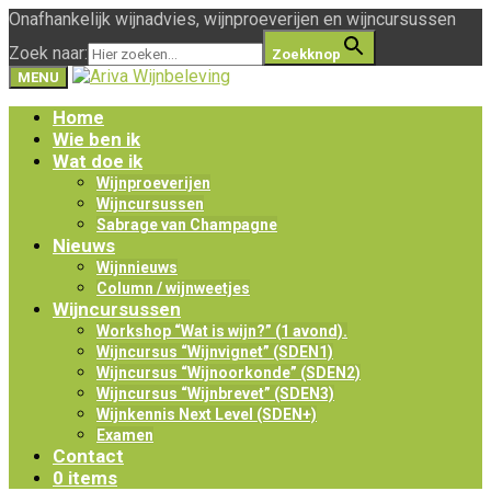
Onafhankelijk wijnadvies, wijnproeverijen en wijncursussen
Zoek naar:
Zoekknop
MENU
Home
Wie ben ik
Wat doe ik
Wijnproeverijen
Wijncursussen
Sabrage van Champagne
Nieuws
Wijnnieuws
Column / wijnweetjes
Wijncursussen
Workshop “Wat is wijn?” (1 avond).
Wijncursus “Wijnvignet” (SDEN1)
Wijncursus “Wijnoorkonde” (SDEN2)
Wijncursus “Wijnbrevet” (SDEN3)
Wijnkennis Next Level (SDEN+)
Examen
Contact
0 items