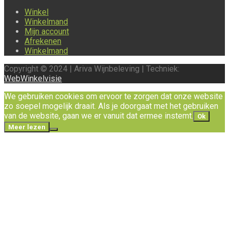
Winkel
Winkelmand
Mijn account
Afrekenen
Winkelmand
Copyright © 2024 | Ariva Wijnbeleving | Techniek:
WebWinkelvisie
We gebruiken cookies om ervoor te zorgen dat onze website
zo soepel mogelijk draait. Als je doorgaat met het gebruiken
van de website, gaan we er vanuit dat ermee instemt.
Ok
Meer lezen